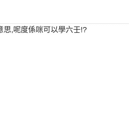
 不好意思,呢度係咪可以學六壬!?