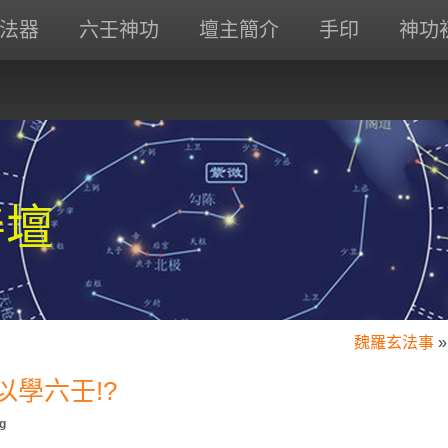
法器
六壬神功
壇主簡介
手印
神功
善壇
魏羅玄法事
»
以學六壬!?
g