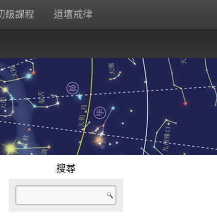
初級課程
道壇戒律
搜尋