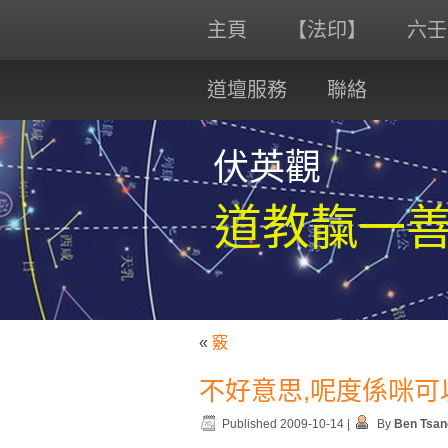
主頁
【法印】
六壬
道壇服務
聯絡
伏英觀
道教靝一
«
竅
不好意思,呢度係咪可
Published
2009-10-14
|
By
Ben Tsan