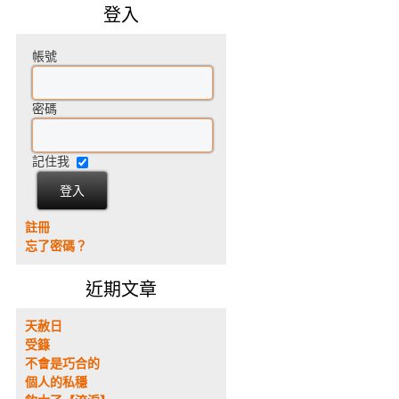
登入
帳號
密碼
記住我
註冊
忘了密碼？
近期文章
天赦日
受籙
不會是巧合的
個人的私穩