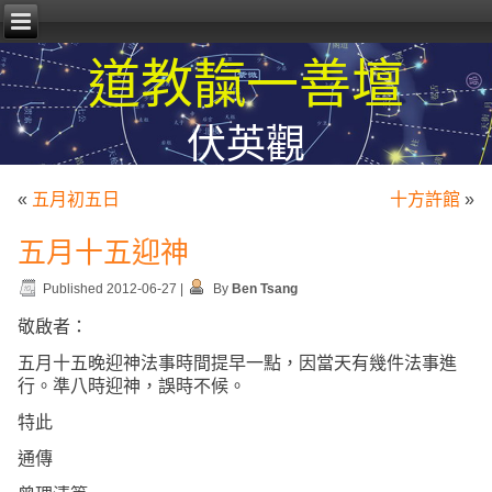
道教靝一善壇
伏英觀
«
五月初五日
十方許館
»
五月十五迎神
Published
2012-06-27
|
By
Ben Tsang
敬啟者：
五月十五晚迎神法事時間提早一點，因當天有幾件法事進
行。準八時迎神，誤時不候。
特此
通傳