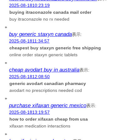
2025-08-1810:23:19
buying itraconazole canada mail order
buy itraconazole no rx needed
buy generic staxyn canada
表示:
2025-08-1811:34:57
cheapest buy staxyn generic free shipping
online order staxyn generic tablets
cheap avodart buy in australia
表示:
2025-08-1812:08:50
generic avodart canadian pharmacy
avodart no prescriptions needed cod
purchase xifaxan generic mexico
表示:
2025-08-1813:19:57
how to order xifaxan cheap from usa
xifaxan medication interactions