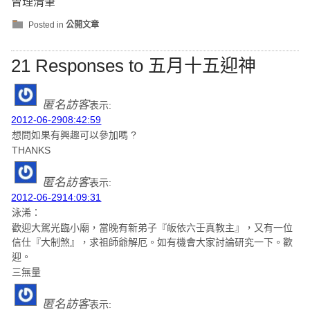
曾理清筆
Posted in
公開文章
21 Responses to 五月十五迎神
匿名訪客
表示:
2012-06-2908:42:59
想問如果有興趣可以參加嗎 ?
THANKS
匿名訪客
表示:
2012-06-2914:09:31
泳浠：
歡迎大駕光臨小廟，當晚有新弟子『皈依六壬真教主』，又有一位
信仕『大制煞』，求祖師爺解厄。如有機會大家討論研究一下。歡
迎。
三無量
匿名訪客
表示: