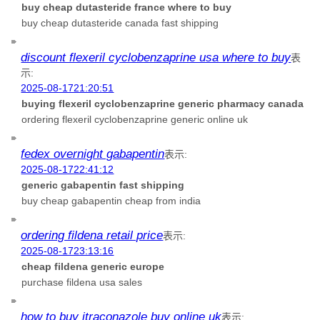
buy cheap dutasteride france where to buy
buy cheap dutasteride canada fast shipping
discount flexeril cyclobenzaprine usa where to buy
表
示:
2025-08-1721:20:51
buying flexeril cyclobenzaprine generic pharmacy canada
ordering flexeril cyclobenzaprine generic online uk
fedex overnight gabapentin
表示:
2025-08-1722:41:12
generic gabapentin fast shipping
buy cheap gabapentin cheap from india
ordering fildena retail price
表示:
2025-08-1723:13:16
cheap fildena generic europe
purchase fildena usa sales
how to buy itraconazole buy online uk
表示: