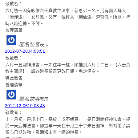
敬啟者：
六月初一因有皈依六壬真教主法事，新恩弟三名。另有兩人拜入
「清淨派」，女丹派，又有一位拜入「劍仙派」道醫派。所以，準
時八時迎神。不候。
曾理清筆
匿名訪客
表示:
2012-07-2804:03:51
敬啟者：
六月十五迎神法會，一如往年一樣，順推到六月廿二日，【六壬真
教主寶誕】，請各道長留意更改日期。免走個空。
特此敬告
曾理清筆
匿名訪客
表示:
2012-12-0610:08:45
敬啟者：
十一月初一是戊申日，基於「戊不朝真」，是日消銷迎神法會。提
前一天迎神法會，即提早一天在十月三十丁未日迎神。所有弟子請
留心日期改動，及通知未有上網的道長。