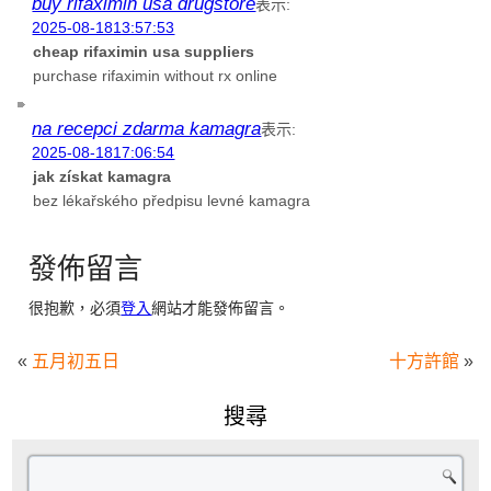
buy rifaximin usa drugstore
表示:
2025-08-1813:57:53
cheap rifaximin usa suppliers
purchase rifaximin without rx online
na recepci zdarma kamagra
表示:
2025-08-1817:06:54
jak získat kamagra
bez lékařského předpisu levné kamagra
發佈留言
很抱歉，必須
登入
網站才能發佈留言。
«
五月初五日
十方許館
»
搜尋