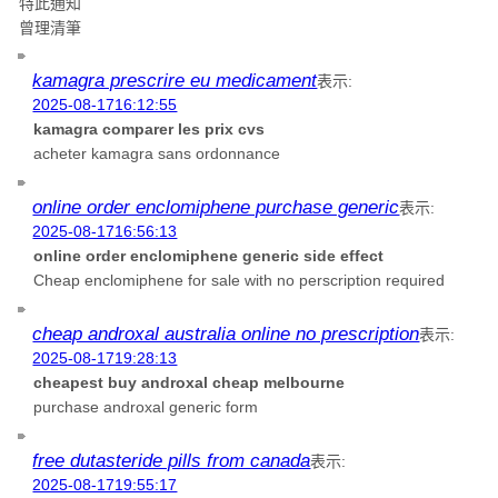
特此通知
曾理清筆
kamagra prescrire eu medicament
表示:
2025-08-1716:12:55
kamagra comparer les prix cvs
acheter kamagra sans ordonnance
online order enclomiphene purchase generic
表示:
2025-08-1716:56:13
online order enclomiphene generic side effect
Cheap enclomiphene for sale with no perscription required
cheap androxal australia online no prescription
表示:
2025-08-1719:28:13
cheapest buy androxal cheap melbourne
purchase androxal generic form
free dutasteride pills from canada
表示:
2025-08-1719:55:17