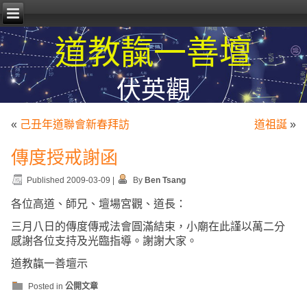
道教靝一善壇
伏英觀
«
己丑年道聯會新春拜訪
道祖誕
»
傳度授戒謝函
Published
2009-03-09
|
By
Ben Tsang
各位高道、師兄、壇場宮觀、道長：
三月八日的傳度傳戒法會圓滿結束，小廟在此謹以萬二分
感謝各位支持及光臨指導。謝謝大家。
道教靝一善壇示
Posted in
公開文章