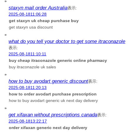
staxyn mail order Australia
表示:
2025-08-1811:06:28
get staxyn uk cheap purchase buy
get staxyn usa discount
what do you tell your doctor to get some itraconazole
表示:
2025-08-1811:10:11
buy cheap itraconazole generic online pharmacy
buy itraconazole uk sales
how to buy avodart generic discount
表示:
2025-08-1811:20:13
how to order avodart purchase prescription
how to buy avodart generic uk next day delivery
get xifaxan without prescriptions canada
表示:
2025-08-1813:22:17
order xifaxan generic next day delivery