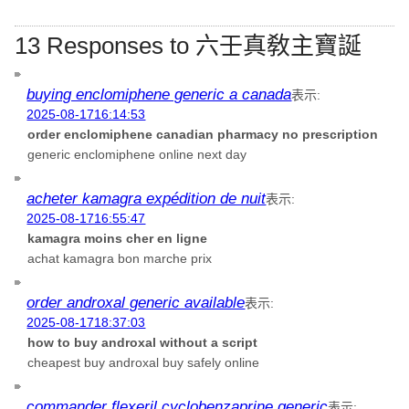
13 Responses to 六壬真敎主寶誕
buying enclomiphene generic a canada
表示:
2025-08-1716:14:53
order enclomiphene canadian pharmacy no prescription
generic enclomiphene online next day
acheter kamagra expédition de nuit
表示:
2025-08-1716:55:47
kamagra moins cher en ligne
achat kamagra bon marche prix
order androxal generic available
表示:
2025-08-1718:37:03
how to buy androxal without a script
cheapest buy androxal buy safely online
commander flexeril cyclobenzaprine generic
表示: