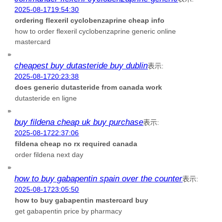
2025-08-1719:54:30
ordering flexeril cyclobenzaprine cheap info
how to order flexeril cyclobenzaprine generic online
mastercard
cheapest buy dutasteride buy dublin
表示:
2025-08-1720:23:38
does generic dutasteride from canada work
dutasteride en ligne
buy fildena cheap uk buy purchase
表示:
2025-08-1722:37:06
fildena cheap no rx required canada
order fildena next day
how to buy gabapentin spain over the counter
表示:
2025-08-1723:05:50
how to buy gabapentin mastercard buy
get gabapentin price by pharmacy