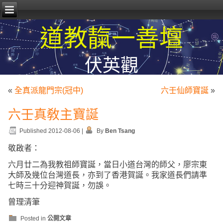
道教靝一善壇
伏英觀
«
全真派龍門宗(冠中)
六壬仙師寶誕
»
六壬真敎主寶誕
Published
2012-08-06
|
By
Ben Tsang
敬啟者：
六月廿二為我教祖師寶誕，當日小道台灣的師父，廖宗東
大師及幾位台灣道長，亦到了香港賀誕。我家道長們請準
七時三十分迎神賀誕，勿誤。
曾理清筆
Posted in
公開文章