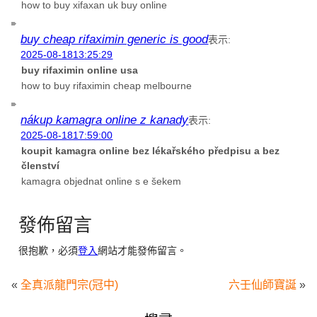
how to buy xifaxan uk buy online
buy cheap rifaximin generic is good
表示:
2025-08-1813:25:29
buy rifaximin online usa
how to buy rifaximin cheap melbourne
nákup kamagra online z kanady
表示:
2025-08-1817:59:00
koupit kamagra online bez lékařského předpisu a bez
členství
kamagra objednat online s e šekem
發佈留言
很抱歉，必須
登入
網站才能發佈留言。
«
全真派龍門宗(冠中)
六壬仙師寶誕
»