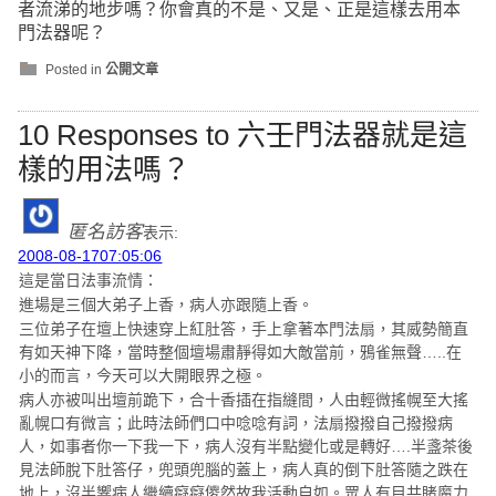
者流涕的地步嗎？
你會真的不是、又是、正是這樣去用本
門法器呢？
Posted in
公開文章
10 Responses to 六壬門法器就是這
樣的用法嗎？
匿名訪客
表示:
2008-08-1707:05:06
這是當日法事流情：
進場是三個大弟子上香，病人亦跟隨上香。
三位弟子在壇上快速穿上紅肚答，手上拿著本門法扇，其威勢簡直
有如天神下降，當時整個壇場肅靜得如大敵當前，鴉雀無聲…..在
小的而言，今天可以大開眼界之極。
病人亦被叫出壇前跪下，合十香插在指縫間，人由輕微搖幌至大搖
亂幌口有微言；此時法師們口中唸唸有詞，法扇撥撥自己撥撥病
人，如事者你一下我一下，病人沒有半點變化或是轉好….半盞茶後
見法師脫下肚答仔，兜頭兜腦的蓋上，病人真的倒下肚答隨之跌在
地上，沒半響病人繼續癡癡儍然故我活動自如。眾人有目共睹魔力