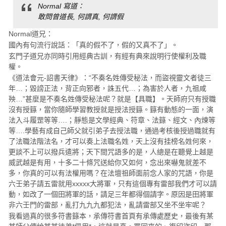
Normal 寫道：
敢問曾道長, 何謂真, 何謂假
Normal道兄：
國內有句流行說話：「真的假不了，假的又真不了」。
玄門子道兄亦同時引用經典古訓，有經有典來說明行使權利及職
權。
《道法會元-詔書天律》：“
不奏名姓傳受秘法
，而盜視靈文者徒三
年…；毀謗正法，背正向邪者，誅五代…；為害於人者，九祖咸
殃…”甚麼是不奏名姓傳受秘法呢？就是【具職】。天師府只有授職
沒有授籙，當你隨師學習教授就是授法授籙。籙有動態的一面，演
法入斗履罡等等….；靜態是文學經典、符章、法籙、經文、內煉等
等….學藝有成自己師父就引弟子去授法職，通過考核後授過職就有
了法職法階法名，才可以奏上法職名姓，天上沒有挂榜名姓何來，
更談不上可以撥兵遣將；天下間咒語多的是，人總是在聽覺上越是
威武越是有用，十多二十條咒送給你又如何，念出來嚇鬼就差不
多，你真的可以有法權用嗎？在法壇祖師面前念人家的咒語，你是
六壬弟子請五雷就用xxxxx大將軍，只有這個專有雷部我們才可以請
動，如改了一個田將軍的話，請足三年都得個請字。原因是田將軍
非六壬門的雷部，亂打九九九都犯法，亂請雷部又坐不坐牢呢？
我看過真的很多符書籙本，承傳符書首頁有承傳處歷史，最後有某