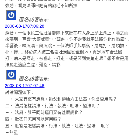
強勁，看見法師已經有點發毛不知所操…..
匿名訪客
表示:
2008-08-1707:06:28
經著，一個眼色三個肚答都除下來撻在病人身上頭上背上，隨之而
來聽到一巨響“大顯威靈”，“孽畜，你不走我就用法將你化作微塵”；
半響後，唱照唱、舞照跳。三個法師手起扇落，扇尾打、扇頭插、
扑、撥…..終於病人被三名強壯漢圍毆至倒地，真是壇前合法毆
打。病人是痛走、被嚇走、打走、或是笑到隻鬼走呢？想不會是用
法驅走這麼血腥、殘忍、精彩…..
匿名訪客
表示:
2008-08-1707:07:46
討論問題如下：
一、 大家有沒有想想，師父封傳給六壬法器，你會否用呢？
二、 法扇怎樣請法、行法、執法、吐法、過法呢？
三、 法扇、肚答同時運用又有甚麼變化？
四、 肚答仔怎用可以運用呢？
五、 肚答是怎樣請法、行法、執法、吐法、過法….呢？
三無量