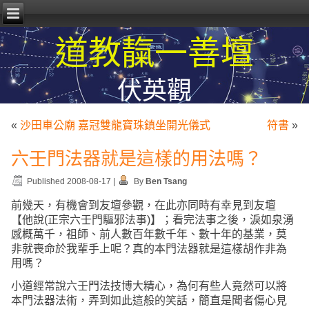
道教靝一善壇
伏英觀
«
沙田車公廟 嘉冠雙龍寶珠鎮坐開光儀式
符書
»
六壬門法器就是這樣的用法嗎？
Published
2008-08-17
|
By
Ben Tsang
前幾天，有機會到友壇參觀，在此亦同時有幸見到友壇
【他說(正宗六壬門驅邪法事)】；看完法事之後，淚如泉湧
感概萬千，祖師、前人數百年數千年、數十年的基業，莫
非就喪命於我輩手上呢？真的本門法器就是這樣胡作非為
用嗎？
小道經常說六壬門法技博大精心，為何有些人竟然可以將
本門法器法術，弄到如此這般的笑話，簡直是聞者傷心見