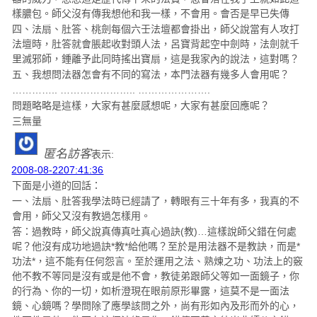
樣膿包。師父沒有傳我想他和我一樣，不會用。會否是
早已失傳
四、法扇、肚答、桃劍每個六壬法壇都會掛出，師父說當有人攻打
法壇時，肚答就會脹起收對頭人法，呂寶背起空中劍時，法劍就千
里滅邪師，鍾離予此同時搖出寶扇，這是我家內的說法，這對嗎？
五、我想問法器怎會有不同的寫法，本門法器有幾多人會用呢？
………….. ………………….. ………………….
問題略略是這樣，大家有甚麼感想呢，大家有甚麼回應呢？
三無量
匿名訪客
表示:
2008-08-2207:41:36
下面是小道的回話：
一、法扇、肚答我學法時已經請了，轉眼有三十年有多，我真的不
會用，師父又沒有教過怎樣用。
答：過教時，師父說真傳真吐真心過訣(教)…這樣說師父錯在何處
呢？他沒有成功地過訣*教*給他嗎？至於是用法器不是教訣，而是*
功法*，這不能有任何怨言。至於運用之法、熟煉之功、功法上的竅
他不教不等同是沒有或是他不會，教徒弟跟師父等如一面鏡子，你
的行為、你的一切，如析澄現在眼前原形畢露，這莫不是一面法
鏡、心鏡嗎？學問除了應學該問之外，尚有形如內及形而外的心，