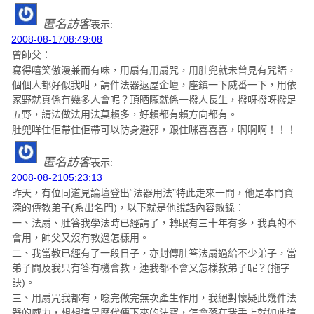
匿名訪客
表示:
2008-08-1708:49:08
曾師父：
寫得嘻笑傲漫兼而有味，用扇有用扇咒，用肚兜就未曾見有咒語，
個個人都好似我咁，請件法器返屋企壇，座鎮一下威番一下，用依
家野就真係有幾多人會呢？頂晒隴就係一撥人長生，撥呀撥呀撥足
五野，請法做法用法莫賴多，好賴都有賴方向都有。
肚兜咩住佢帶住佢帶可以防身避邪，跟住咪喜喜喜，啊啊啊！！！
匿名訪客
表示:
2008-08-2105:23:13
昨天，有位同道見論壇登出“法器用法”特此走來一問，他是本門資
深的傳教弟子(系出名門)，以下就是他說話內容散錄：
一、法扇、肚答我學法時已經請了，轉眼有三十年有多，我真的不
會用，師父又沒有教過怎樣用。
二、我當教已經有了一段日子，亦封傳肚答法扇過給不少弟子，當
弟子問及我只有答有機會教，連我都不會又怎樣教弟子呢？(拖字
訣)。
三、用扇咒我都有，唸完做完無次產生作用，我絕對懷疑此幾件法
器的威力，想想這是歷代傳下來的法寶，怎會落在我手上就如此這