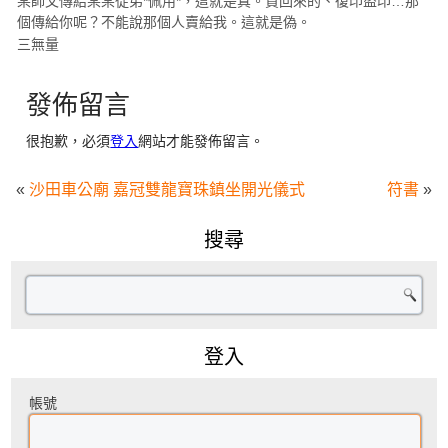
某師父傳給某某徒弟*佩用*，這就是真。買回來的、復印盜印…那
個傳給你呢？不能說那個人賣給我。這就是偽。
三無量
發佈留言
很抱歉，必須
登入
網站才能發佈留言。
«
沙田車公廟 嘉冠雙龍寶珠鎮坐開光儀式
符書
»
搜尋
登入
帳號