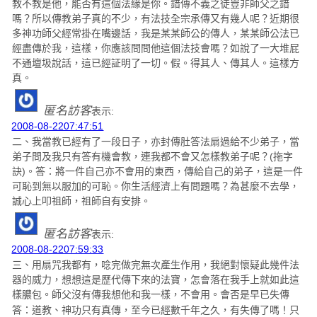
教不教是他，能否有這個法緣是你。錯傳不義之徒豈非師父之錯
嗎？所以傳教弟子真的不少，有法技全宗承傳又有幾人呢？近期很
多神功師父經常掛在嘴邊話，我是某某師公的傳人，某某師公法已
經盡傳於我，這樣，你應該問問他這個法技會嗎？如說了一大堆屁
不通壇圾說話，這已經証明了一切。假。得其人、傳其人。這樣方
真。
匿名訪客
表示:
2008-08-2207:47:51
二、我當教已經有了一段日子，亦封傳肚答法扇過給不少弟子，當
弟子問及我只有答有機會教，連我都不會又怎樣教弟子呢？(拖字
訣)。
答：將一件自己亦不會用的東西，傳給自己的弟子，這是一件
可恥到無以服加的可恥。你生活經濟上有問題嗎？為甚麼不去學，
誠心上叩祖師，祖師自有安排。
匿名訪客
表示:
2008-08-2207:59:33
三、用扇咒我都有，唸完做完無次產生作用，我絕對懷疑此幾件法
器的威力，想想這是歷代傳下來的法寶，怎會落在我手上就如此這
樣膿包。師父沒有傳我想他和我一樣，不會用。會否是早已失傳
答：道教、神功只有真傳，至今已經數千年之久，有失傳了嗎！只