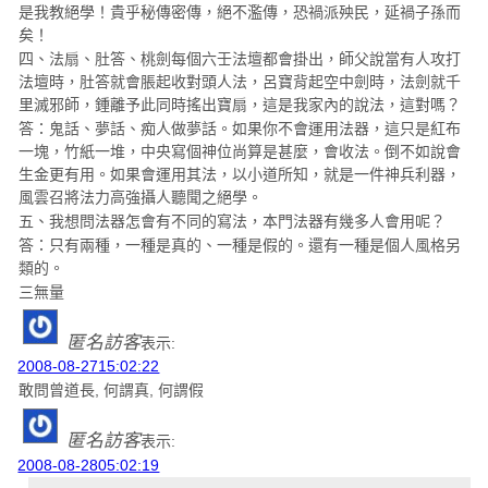
是我教絕學！貴乎秘傳密傳，絕不濫傳，恐禍派殃民，延禍子孫而
矣！
四、法扇、肚答、桃劍每個六壬法壇都會掛出，師父說當有人攻打
法壇時，肚答就會脹起收對頭人法，呂寶背起空中劍時，法劍就千
里滅邪師，鍾離予此同時搖出寶扇，這是我家內的說法，這對嗎？
答：鬼話、夢話、痴人做夢話。如果你不會運用法器，這只是紅布
一塊，竹紙一堆，中央寫個神位尚算是甚麼，會收法。倒不如說會
生金更有用。如果會運用其法，以小道所知，就是一件神兵利器，
風雲召將法力高強攝人聽聞之絕學。
五、我想問法器怎會有不同的寫法，本門法器有幾多人會用呢？
答：只有兩種，一種是真的、一種是假的。還有一種是個人風格另
類的。
三無量
匿名訪客
表示:
2008-08-2715:02:22
敢問曾道長, 何謂真, 何謂假
匿名訪客
表示:
2008-08-2805:02:19