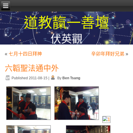
道教靝一善壇
伏英觀
«
七月十四日拜神
辛卯年拜好兄弟
»
六韜聖法通中外
Published
2011-08-15
|
By
Ben Tsang