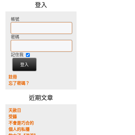
登入
帳號
密碼
記住我
註冊
忘了密碼？
近期文章
天赦日
受籙
不會是巧合的
個人的私穩