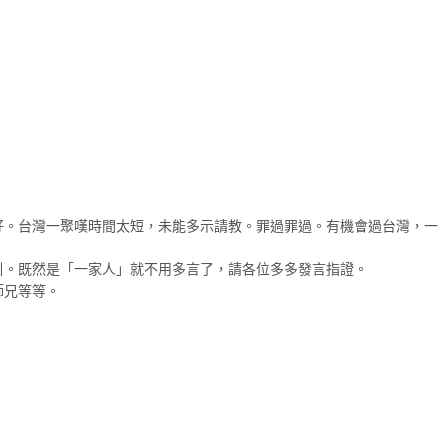
好。台灣一聚嘆時間太短，未能多示請教。罪過罪過。有機會過台灣，一
引。既然是「一家人」就不用多言了，請各位多多發言指證。
師兄等等。