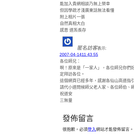
能加入貴網相談乃無上榮幸
但因學疏才淺廣東話無法看懂
附上相片一張
自然真相大白
感恩 道炁長存
匿名訪客
表示:
2007-04-1411:43:55
各位師兄：
啊！原來是「一家人」，各位師兄你們
定拜訪各位。
這個網頁已經多年，感謝各仙山高道指
請代小道問候師父老人家、各位師伯、
祝道安
三無量
發佈留言
很抱歉，必須
登入
網站才能發佈留言。