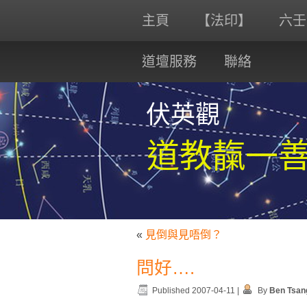
主頁
【法印】
六壬
道壇服務
聯絡
伏英觀
道教靝一
«
見倒與見唔倒？
問好….
Published
2007-04-11
|
By
Ben Tsan