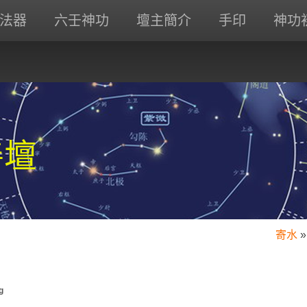
法器
六壬神功
壇主簡介
手印
神功
善壇
寄水
»
g