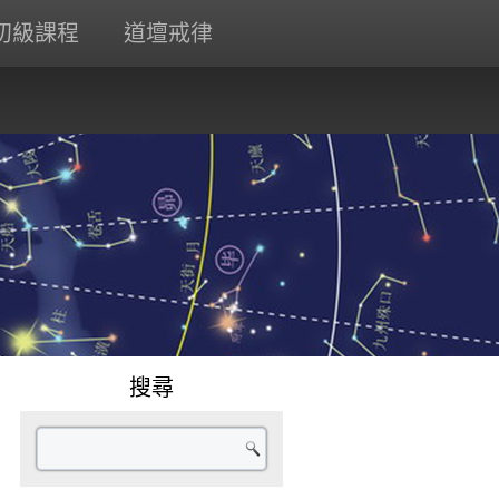
初級課程
道壇戒律
搜尋