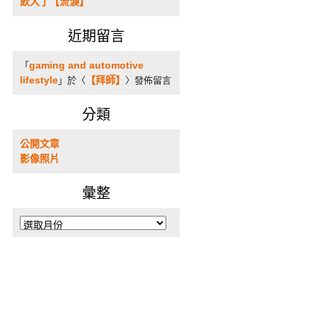
飲大了【流淚】
近期留言
gaming and automotive
「
lifestyle
【拜師】
」於〈
〉發佈留言
分類
公開文章
影像照片
彙整
彙
整