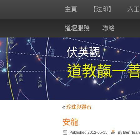
主頁
【法印】
六壬
道壇服務
聯絡
伏英觀
道教靝一
«
珍珠與鑽石
安龍
Published
2012-05-15
|
By
Ben Tsan