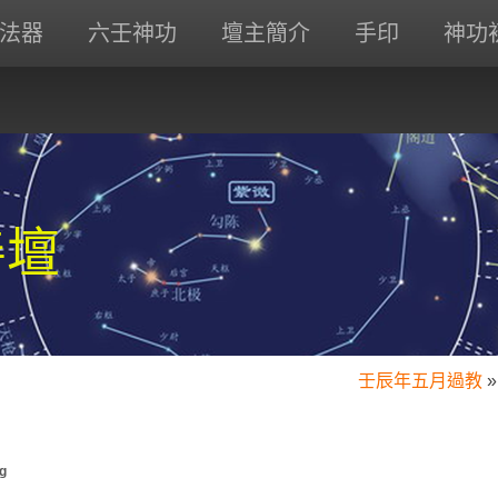
法器
六壬神功
壇主簡介
手印
神功
善壇
壬辰年五月過教
»
g