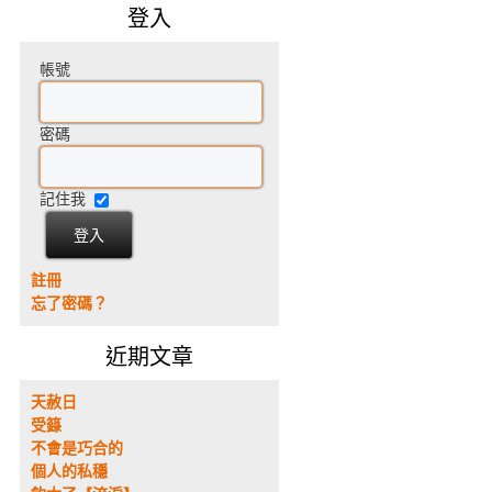
登入
帳號
密碼
記住我
註冊
忘了密碼？
近期文章
天赦日
受籙
不會是巧合的
個人的私穩