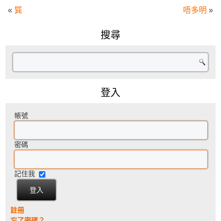
«
巽
唔多明
»
搜尋
登入
帳號
密碼
記住我
註冊
忘了密碼？