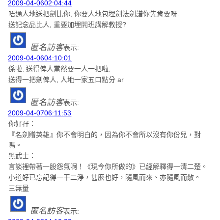
2009-04-0602:04:44
唔通人地送把劍比你, 你要人地包埋劍法劍譜你先肯要呀.
送記念品比人, 重要加埋開班講解教授?
匿名訪客
表示:
2009-04-0604:10:01
係啦, 送得俾人當然要一人一把啦,
送得一把劍俾人, 人地一家五口點分 ar
匿名訪客
表示:
2009-04-0706:11:53
你好孖：
『名劍贈英雄』你不會明白的，因為你不會所以沒有你份兒，對
嗎。
黑武士：
言談裡帶著一股怨氣啊！《現今你所做的》已經解釋得一清二楚。
小道好已忘記得一干二淨，甚麼也好，隨風而來、亦隨風而散。
三無量
匿名訪客
表示: