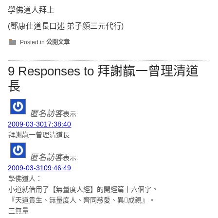
學佛道人拜上
(鄧康仕道長口述 弟子顏三元代行)
Posted in
公開文章
9 Responses to 拜謝靝一曾理清道
長
匿名訪客
表示:
2009-03-3017:38:40
拜謝靝一曾理清道長
匿名訪客
表示:
2009-03-3109:46:49
學佛道人：
小道就借用了【無量度人經】的開經篇十六個字。
『天道貴生、無量度人、齊同慈愛、異成親』。
三無量