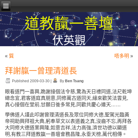
道教靝一善壇
伏英觀
«
巽
唔多明
»
拜謝靝一曾理清道長
Published
2009-03-30
|
By
Ben Tsang
眼看道門一喜興,跪謝接個法令慈,驚為天日禮同道,法尺乾坤
總念宜,君客道庭真朋意,同修萬古道同天,緣來歡笑法雲見,
真心接個在堂前,甘願日後多常見,同歡共慶心連天……
學佛道人謹此叩謝曾理清道長及眾位同修大德,聖駕光臨黃
帝祠助興拜祖大典,躬奉草文以表道義之真,沒齒不忘,再拜各
大同修大德道業興隆,如意吉祥,法力高強,濟世功德以顯道
明,有教三拜道教靝一善壇會務昌隆,永垂天榜,萬代相傳。