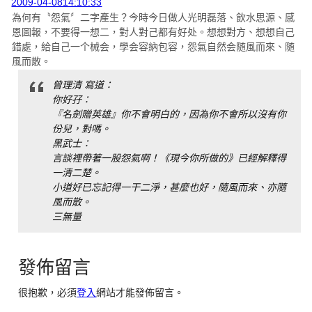
2009-04-0814:10:33
為何有〝怨氣〞二字產生？今時今日做人光明磊落、飲水思源、感
恩圖報，不要得一想二，對人對己都有好处。想想對方、想想自己
錯處，給自己一个械会，學会容納包容，怨氣自然会随風而來、随
風而散。
曾理清 寫道：
你好孖：
『名劍贈英雄』你不會明白的，因為你不會所以沒有你
份兒，對嗎。
黑武士：
言談裡帶著一股怨氣啊！《現今你所做的》已經解釋得
一清二楚。
小道好已忘記得一干二淨，甚麼也好，隨風而來、亦隨
風而散。
三無量
發佈留言
很抱歉，必須
登入
網站才能發佈留言。