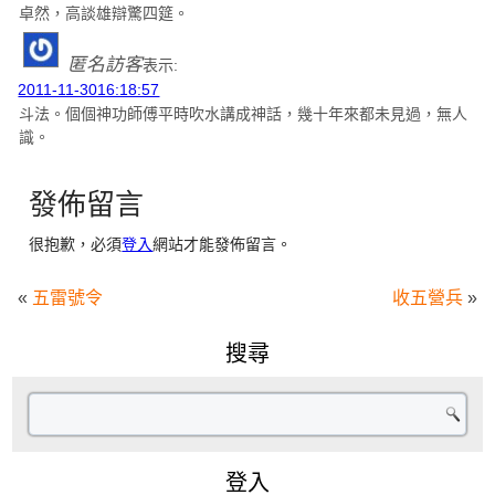
卓然，高談雄辯驚四筵。
匿名訪客
表示:
2011-11-3016:18:57
斗法。個個神功師傅平時吹水講成神話，幾十年來都未見過，無人
識。
發佈留言
很抱歉，必須
登入
網站才能發佈留言。
«
五雷號令
收五營兵
»
搜尋
登入