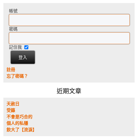
帳號
密碼
記住我
註冊
忘了密碼？
近期文章
天赦日
受籙
不會是巧合的
個人的私穩
飲大了【流淚】