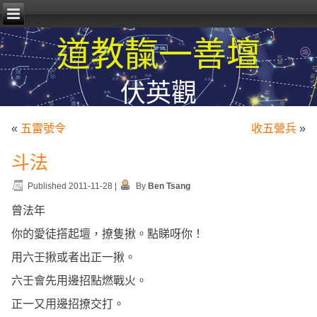
道教靝一善壇
伏英觀
«
五雷號令
收五營兵
»
斗法
Published
2011-11-28
|
By
Ben Tsang
曾法年
你的愛徒撘起壇，撩隻揪。點睇呀你！
用六壬揪或者出正一揪。
六壬會先用邊招點燃戰火。
正一又用邊招撩交打。