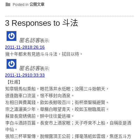
Posted in
公開文章
3 Responses to 斗法
匿名訪客
表示:
2011-11-2818:26:16
幾十年都未有見過斗斗斗法，拭目以待。
匿名訪客
表示:
2011-11-2910:33:33
【杜甫】
知章騎馬似乘船，眼花落井水低眠；汝陽三斗始朝天，
道逢麴車口流涎，恨不移封向酒泉。
左相日興費萬錢，飲如長鯨吸百川；街杯樂聖稱避賢。
宗之潚灑美少年，舉觴白眼望青天，皎如玉樹臨風前。
蘇晉長齋綉佛前，醉中往往愛逃禪。
李白斗酒詩百篇，長安市上酒家眠；天子呼來不上船，自稱臣是酒
中仙。
張旭三杯草聖傳，脫帽露頂王公前；揮毫落紙如雲烟，焦遂五斗方