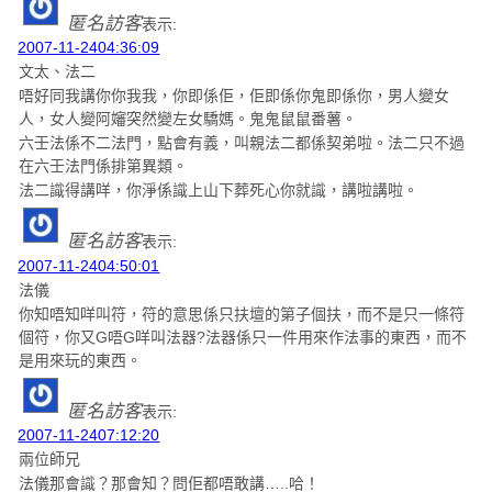
匿名訪客
表示:
2007-11-2404:36:09
文太、法二
唔好同我講你你我我，你即係佢，佢即係你鬼即係你，男人變女
人，女人變阿嬸突然變左女驕媽。鬼鬼鼠鼠番薯。
六壬法係不二法門，點會有義，叫親法二都係契弟啦。法二只不過
在六壬法門係排第異類。
法二識得講咩，你淨係識上山下葬死心你就識，講啦講啦。
匿名訪客
表示:
2007-11-2404:50:01
法儀
你知唔知咩叫符，符的意思係只扶壇的第子個扶，而不是只一條符
個符，你又G唔G咩叫法器?法器係只一件用來作法事的東西，而不
是用來玩的東西。
匿名訪客
表示:
2007-11-2407:12:20
兩位師兄
法儀那會識？那會知？問佢都唔敢講…..哈！