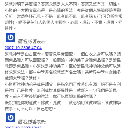
這就證明了甚麼呢？答案永遠是人人不同，答案又沒有其一切性。
小道的一大遍文章心得，是心情的看法，亦是從個人學識經驗客觀
分析，當然各抒己見。不過，能者能不能，能者講五行(可分析性常
規性)。絕不是任何人的個人主觀性，心願、虛幻、不實、虛假、捏
造性。
匿名訪客
表示:
2007-10-2806:47:04
道教神學是由古至今，要晉見皇帝面聖，一個白衣之身可以嗎？請
問何品階方可以面聖呢？一般而論，神功弟子身階何品呢？是流民
教即是何品階。小道說是神功弟子，至於流民教神功師父他可以進
修求道求法，鄉村中學非名校就沒有名士嗎！某新界中學材女幾多
歲讀大學呢？進修。
小道所說神功弟子或是師父，是指名門正教系出有源，絕不是有利
是說自己是道教，無利或增其優異性是，就斷言一句我們是流民
教。前言不對後語的說法，你可以厚顏無恥的說嗎？
既說到是你的道教、佛教、孔教……就必須用某教理論、某教神學
做事，可不可以，自己想想。
匿名訪客
表示: