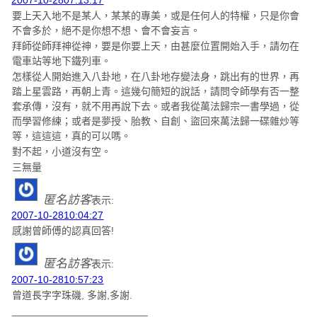
2007-10-2807:13:17
要上天入地不是某人，某某的專美，或是任何人的特權，只是你會
不會多於，絕不是你想不想、會不會妄言。
拜師從師拜神從神，要是你要上天，由甚麼位置開始入手，請勿在
電車站等地下鐵列車。
怎樣從人開始進入八卦地，在八卦地存變法身，跳出有的世界，再
踏上星雲路，再朝上青。這幾句簡短的說話，請問令師學有否一整
套承傳，沒有，就不用再說下去。或者我從萬法歸宗一書學過，從
而學習修練；或者是夢授、胎教、自創、盜回來萬法歸一碟雜炒等
等，這這這，真的可以嗎。
對不起，小道沒有空。
三無量
匿名訪客
表示:
2007-10-2810:04:27
感謝曾師傅的認真回答!
匿名訪客
表示:
2007-10-2810:57:23
曾道長字字珠磯, 多謝,多謝.
________________________