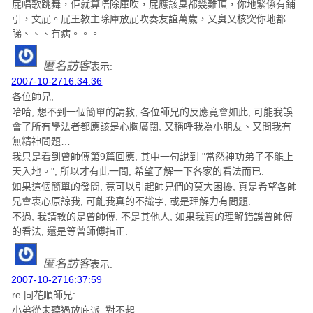
屁唱歌跳舞，佢就算唔除庫吹，屁應該臭都幾難頂，你地緊係有鋪
引，文屁。屁王教主除庫放屁吹奏友誼萬歲，又臭又核突你地都
睇、、、有病。。。
匿名訪客
表示:
2007-10-2716:34:36
各位師兄,
哈哈, 想不到一個簡單的請教, 各位師兄的反應竟會如此, 可能我誤
會了所有學法者都應該是心胸廣闊, 又稱呼我為小朋友、又問我有
無精神問題…
我只是看到曾師傅第9篇回應, 其中一句說到 "當然神功弟子不能上
天入地。", 所以才有此一問, 希望了解一下各家的看法而已.
如果這個簡單的發問, 竟可以引起師兄們的莫大困擾, 真是希望各師
兄會衷心原諒我, 可能我真的不識字, 或是理解力有問題.
不過, 我請教的是曾師傅, 不是其他人, 如果我真的理解錯誤曾師傅
的看法, 還是等曾師傅指正.
匿名訪客
表示:
2007-10-2716:37:59
re 同花順師兄:
小弟從未聽過放庇派, 對不起