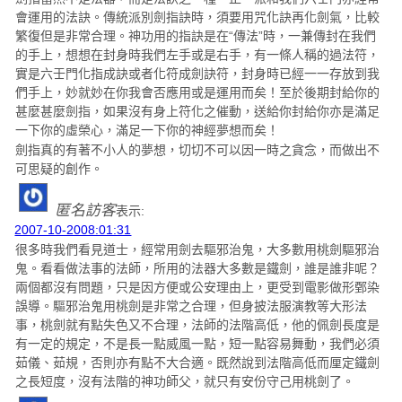
會運用的法訣。傳統派別劍指訣時，須要用咒化訣再化劍氣，比較
繁復但是非常合理。神功用的指訣是在“傳法”時，一兼傳封在我們
的手上，想想在封身時我們左手或是右手，有一條人稱的過法符，
實是六壬門化指成訣或者化符成劍訣符，封身時已經一一存放到我
們手上，妙就妙在你我會否應用或是運用而矣！至於後期封給你的
甚麼甚麼劍指，如果沒有身上符化之催動，送給你封給你亦是滿足
一下你的虛榮心，滿足一下你的神經夢想而矣！
劍指真的有著不小人的夢想，切切不可以因一時之貪念，而做出不
可思疑的創作。
匿名訪客
表示:
2007-10-2008:01:31
很多時我們看見道士，經常用劍去驅邪治鬼，大多數用桃劍驅邪治
鬼。看看做法事的法師，所用的法器大多數是鐵劍，誰是誰非呢？
兩個都沒有問題，只是因方便或公安理由上，更受到電影做形鄄染
誤導。驅邪治鬼用桃劍是非常之合理，但身披法服演教等大形法
事，桃劍就有點失色又不合理，法師的法階高低，他的佩劍長度是
有一定的規定，不是長一點威風一點，短一點容易舞動，我們必須
茹儀、茹規，否則亦有點不大合適。既然說到法階高低而厘定鐵劍
之長短度，沒有法階的神功師父，就只有安份守己用桃劍了。