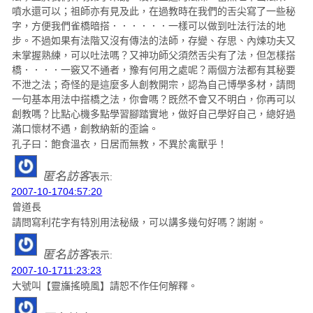
噴水還可以；祖師亦有見及此，在過教時在我們的舌尖寫了一些秘
字，方便我們雀橋暗搭．．．．．．一樣可以做到吐法行法的地
步。不過如果有法階又沒有傳法的法師，存變、存思、內煉功夫又
未掌握熟練，可以吐法嗎？又神功師父須然舌尖有了法，但怎樣搭
橋．．．．一竅又不通者，豫有何用之處呢？兩個方法都有其秘要
不泄之法；奇怪的是這麼多人創教開宗，認為自己博學多材，請問
一句基本用法中搭橋之法，你會嗎？既然不會又不明白，你再可以
創教嗎？比點心機多點學習腳踏實地，做好自己學好自己，總好過
滿口懷材不遇，創教納新的歪論。
孔子曰：飽食溫衣，日居而無教，不異於禽獸乎！
匿名訪客
表示:
2007-10-1704:57:20
曾道長
請問寫利花字有特別用法秘級，可以講多幾句好嗎？謝謝。
匿名訪客
表示:
2007-10-1711:23:23
大號叫【靈旛搖曉風】
請恕不作任何解釋。