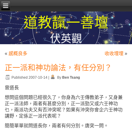
道教靝一善壇
伏英觀
«
感概良多
收收埋埋
»
正一派和神功論法，有任分別？
Published
2007-10-14
|
By
Ben Tsang
曾道長
想問這個問題已經很久了，你身為六壬傳教弟子，又身兼
正一派法師，兩者有甚麼分別，正一派勁又或六壬神功
乜，兩派功夫又有否沖突呢？如果有沖突你會企六壬神功
講野，定係正一派代表呢？
簡簡單單就問道長你，兩者有何分別。唐突一問。