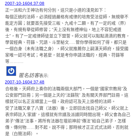
2007-10-1604:37:08
正一派和六壬神功有何分別，這只是小道的淺見如下：
每個正統的法師，必須經過嚴格有戒律的培育受法從師，無規舉不
能定方圓；就要首先接受三皈、九戒十二願，有了一定的戒（界）
後，有規有舉從師修習；“天上沒有無禮神仙，地上不容犯戒道
士”，有了一定戒律師徒並立下盟誓。師父就可以點點滴滴的教育，
學習經典、符籙、咒語、斗罡秘文…..管你學得如何了得，都只是
一個白身（未有法職之身），師父就推薦你上嗣漢天師府，接受國
家唯一認可考試；考甚麼，就是考你申請法職的，經典、符籙等
等……….
匿名訪客
表示:
2007-10-1604:37:48
合格後，天師府上奏你的法職兩個大部門，一個是“國家宗教局”及
公安部門註冊；另一個是上天的“法籙院” 及有關天界部門註冊，這
樣就可以名正言順當上一個，政府認可及天上掛榜的法師。
受了法職又拿了八寶（法器）後，立即回去找自己師父，師父就上
表宗師註入‘家譜’，這樣就有宗譜及派譜同時間出現。師父會為自己
弟子“傳法”法事，將所有法器在壇前神前“傳法”給自己弟子，怎樣
傳、傳何物……對不起，說不得；那時候才正正式式法師，否則就
是（白簡法師）。