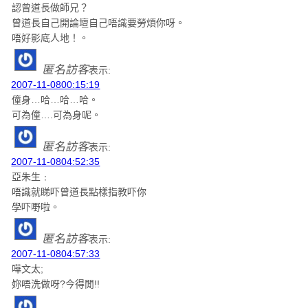
認曾道長做師兄？
曾道長自己開論壇自己唔識要勞煩你呀。
唔好影底人地！。
匿名訪客
表示:
2007-11-0800:15:19
僮身…哈…哈…哈。
可為僮….可為身呢。
匿名訪客
表示:
2007-11-0804:52:35
亞朱生﹕
唔識就睇吓曾道長點樣指教吓你
學吓嘢啦。
匿名訪客
表示:
2007-11-0804:57:33
嘩文太;
妳唔洗做呀?今得閒!!