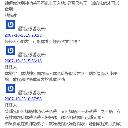
師傅你說到神功弟子不能上天入地, 是否只有正一派的法師才可以
做到?
請指教
匿名訪客
表示:
2007-10-2615:23:29
怪怪人小朋友，可能你看不懂內容文字吧？
匿名訪客
表示:
2007-10-2615:36:18
怪怪人
你識字，你精神無問題嘛。你唔係好似某君咁，創新星際八卦理
論，放屁都吹島成首友誼萬歲咁勁
匿名訪客
表示:
2007-10-2616:37:58
怪怪人
曾師兄佢無講過神功弟子唔得，又無講過正一派就得，之不過，存
在性問題係你得唔得。慢慢睇，睇唔明就問自己師父囉。
如果係放庇派神功弟子，就唔洗問又唔好問啦，聽個放屁派長門放