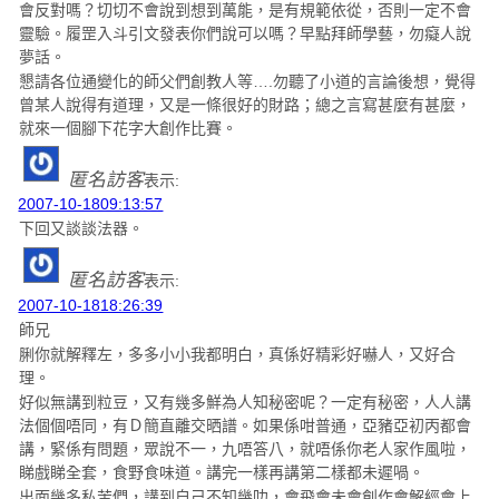
會反對嗎？切切不會說到想到萬能，是有規範依從，否則一定不會
靈驗。履罡入斗引文發表你們說可以嗎？早點拜師學藝，勿癡人說
夢話。
懇請各位通變化的師父們創教人等….勿聽了小道的言論後想，覺得
曾某人說得有道理，又是一條很好的財路；總之言寫甚麼有甚麼，
就來一個腳下花字大創作比賽。
匿名訪客
表示:
2007-10-1809:13:57
下回又談談法器。
匿名訪客
表示:
2007-10-1818:26:39
師兄
脷你就解釋左，多多小小我都明白，真係好精彩好嚇人，又好合
理。
好似無講到粒豆，又有幾多鮮為人知秘密呢？一定有秘密，人人講
法個個唔同，有Ｄ簡直離交晒譜。如果係咁普通，亞豬亞初丙都會
講，緊係有問題，眾說不一，九唔答八，就唔係你老人家作風啦，
睇戲睇全套，食野食味道。講完一樣再講第二樣都未遲喎。
出面幾多私苦們，講到自己不知幾叻，會飛會未會創作會解經會上