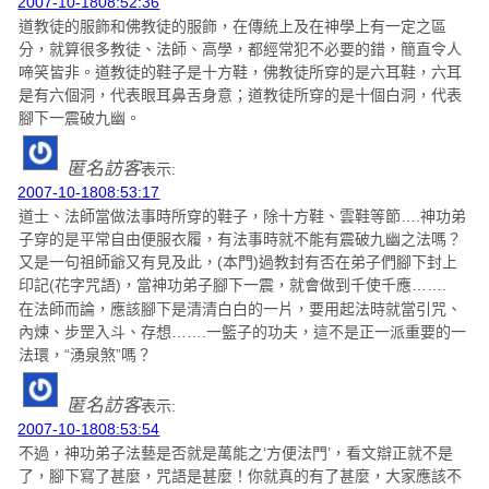
2007-10-1808:52:36
道教徒的服飾和佛教徒的服飾，在傳統上及在神學上有一定之區
分，就算很多教徒、法師、高學，都經常犯不必要的錯，簡直令人
啼笑皆非。道教徒的鞋子是十方鞋，佛教徒所穿的是六耳鞋，六耳
是有六個洞，代表眼耳鼻舌身意；道教徒所穿的是十個白洞，代表
腳下一震破九幽。
匿名訪客
表示:
2007-10-1808:53:17
道士、法師當做法事時所穿的鞋子，除十方鞋、雲鞋等節….神功弟
子穿的是平常自由便服衣履，有法事時就不能有震破九幽之法嗎？
又是一句祖師爺又有見及此，(本門)過教封有否在弟子們腳下封上
印記(花字咒語)，當神功弟子腳下一震，就會做到千使千應…….
在法師而論，應該腳下是清清白白的一片，要用起法時就當引咒、
內煉、步罡入斗、存想…….一籃子的功夫，這不是正一派重要的一
法環，“湧泉煞”嗎？
匿名訪客
表示:
2007-10-1808:53:54
不過，神功弟子法藝是否就是萬能之‘方便法門’，看文辯正就不是
了，腳下寫了甚麼，咒語是甚麼！你就真的有了甚麼，大家應該不