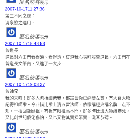
匿名訪客
表示:
2007-10-1711:27:36
第三不同之處：
湧泉煞之運用。
匿名訪客
表示:
2007-10-1715:48:58
曾道長
道長對六壬門看得通、看得透，貧道我心表拜服曾道長，六壬門在
曾道長文筆內，又進了一大步。
匿名訪客
表示:
2007-10-1719:03:37
曾師兄
我的天呀！好多人包括細佬我，都誤會你已經變左質，有大食大唔
記得祖師啦。今非惜比啦上清五雷法師，依家講經典講名牌。点不
知，一招回龍顧祖，有板有眼推高本門，好多時比班大師級嚇死，
又比創世記傻佬嚇怕，又乜又物其實揾笨實。洗耳恭聽。
匿名訪客
表示: