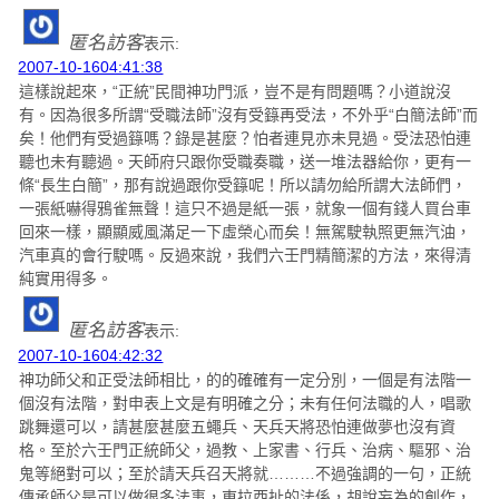
匿名訪客
表示:
2007-10-1604:41:38
這樣說起來，“正統”民間神功門派，豈不是有問題嗎？小道說沒
有。因為很多所謂“受職法師”沒有受籙再受法，不外乎“白簡法師”而
矣！他們有受過籙嗎？錄是甚麼？怕者連見亦未見過。受法恐怕連
聽也未有聽過。天師府只跟你受職奏職，送一堆法器給你，更有一
條“長生白簡”，那有說過跟你受籙呢！所以請勿給所謂大法師們，
一張紙嚇得鴉雀無聲！這只不過是紙一張，就象一個有錢人買台車
回來一樣，顯顯威風滿足一下虛榮心而矣！無駕駛執照更無汽油，
汽車真的會行駛嗎。反過來說，我們六壬門精簡潔的方法，來得清
純實用得多。
匿名訪客
表示:
2007-10-1604:42:32
神功師父和正受法師相比，的的確確有一定分別，一個是有法階一
個沒有法階，對申表上文是有明確之分；未有任何法職的人，唱歌
跳舞還可以，請甚麼甚麼五蠅兵、天兵天將恐怕連做夢也沒有資
格。至於六壬門正統師父，過教、上家書、行兵、治病、驅邪、治
鬼等絕對可以；至於請天兵召天將就………不過強調的一句，正統
傳承師父是可以做很多法事，東拉西扯的法係，胡說妄為的創作，