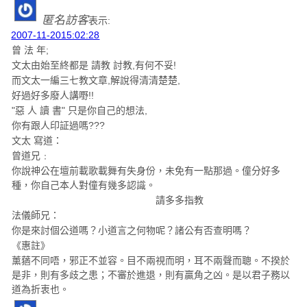
匿名訪客
表示:
2007-11-2015:02:28
曾 法 年;
文太由始至終都是 請教 討教,有何不妥!
而文太一編三七教文章,解說得清清楚楚,
好過好多廢人講嘢!!
"惡 人 讀 書" 只是你自己的想法,
你有跟人印証過嗎???
文太 寫道：
曾道兄﹕
你說神公在壇前載歌載舞有失身份，未免有一點那過。僮分好多
種，你自己本人對僮有幾多認識。
請多多指教
法儀師兄：
你是來討個公道嗎？小道言之何物呢？諸公有否查明嗎？
《惠註》
薰蕕不同唔，邪正不並容。目不兩視而明，耳不兩聲而聰。不揆於
是非，則有多歧之患；不審於進退，則有贏角之凶。是以君子務以
道為折衷也。