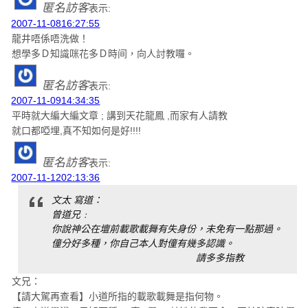
匿名訪客
表示:
2007-11-0816:27:55
龍井唔係唔洗做！
想學多Ｄ知識咪花多Ｄ時间，向人討教囉。
匿名訪客
表示:
2007-11-0914:34:35
平時就大編大編文章 ; 講到天花龍鳳 ,而家有人請教
就口都啞埋,真不知如何是好!!!!
匿名訪客
表示:
2007-11-1202:13:36
文太 寫道：
曾道兄﹕
你說神公在壇前載歌載舞有失身份，未免有一點那過。
僮分好多種，你自己本人對僮有幾多認識。
請多多指教
文兄：
【請大駕再查看】小道所指的載歌載舞是指何物。