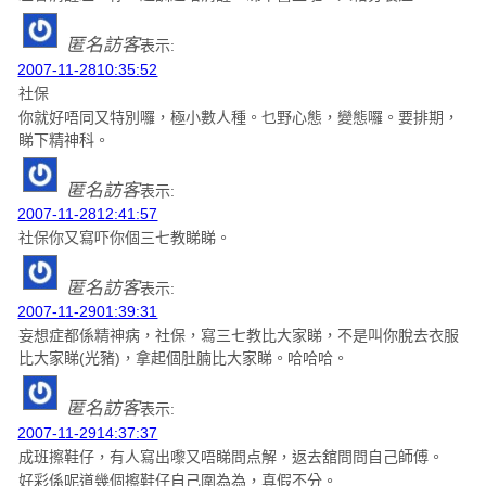
匿名訪客
表示:
2007-11-2810:35:52
社保
你就好唔同又特別囉，極小數人種。乜野心態，變態囉。要排期，
睇下精神科。
匿名訪客
表示:
2007-11-2812:41:57
社保你又寫吓你個三七教睇睇。
匿名訪客
表示:
2007-11-2901:39:31
妄想症都係精神病，社保，寫三七教比大家睇，不是叫你脫去衣服
比大家睇(光豬)，拿起個肚腩比大家睇。哈哈哈。
匿名訪客
表示:
2007-11-2914:37:37
成班擦鞋仔，有人寫出嚟又唔睇問点解，返去舘問問自己師傅。
好彩係呢道幾個擦鞋仔自己圍為為，真假不分。