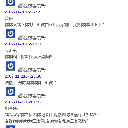
匿名訪客
表示:
2007-11-2015:27:09
法儀
你你又講下你的三七教由來給大家聽，我幫你你印証吓？
匿名訪客
表示:
2007-11-2016:40:07
red 仔;
你個綱上擦鞋仔,又出塲喇!!!
匿名訪客
表示:
2007-11-2104:25:38
法儀、唔敢講你你個三七教？
匿名訪客
表示:
2007-11-2216:01:32
記者仔;
講錯宜家你吾係叫你記者仔,應該叫你食蕉仔オ對嗎??
吾好講你你我我三七教,吾通你吾係過三七教嗎?