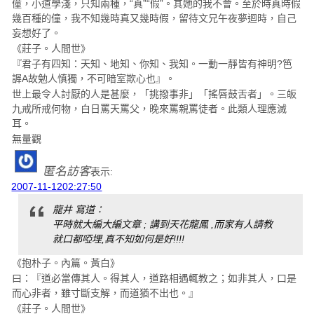
僮，小道學淺，只知兩種，“真”“假”。其她的我不會。至於時真時假
幾百種的僮，我不知幾時真又幾時假，留待文兄午夜夢迴時，自己
妄想好了。
《莊子。人間世》
『君子有四知：天知、地知、你知、我知。一動一靜皆有神明?笆
謘A故勉人慎獨，不可暗室欺心也』。
世上最令人討厭的人是甚麼，「挑撥事非」「搖唇鼓舌者」。三皈
九戒所戒何物，白日罵天罵父，晚來罵親罵徒者。此類人理應滅
耳。
無量觀
匿名訪客
表示:
2007-11-1202:27:50
龍井 寫道：
平時就大編大編文章 ; 講到天花龍鳳 ,而家有人請教
就口都啞埋,真不知如何是好!!!!
《抱朴子。內篇。黃白》
曰：『道必當傳其人。得其人，道路相遇輒教之；如非其人，口是
而心非者，雖寸斷支解，而道猶不出也。』
《莊子。人間世》