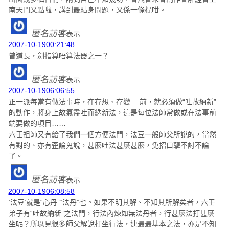
南天門又點啦，講到最貼身問題，又係一條棍咁。
匿名訪客
表示:
2007-10-1900:21:48
曾道長，劍指算唔算法器之一？
匿名訪客
表示:
2007-10-1906:06:55
正一派每當有做法事時，在存想、存變….前，就必須做“吐故納新”
的動作，將身上故氣盡吐而納新法，這是每位法師常做或在法事前
端要做的項目……
六壬祖師又有給了我們一個方便法門，法豆一般師父所說的，當然
有對的、亦有歪論鬼說，甚麼吐法甚麼甚麼，免招口孽不討不論
了。
匿名訪客
表示:
2007-10-1906:08:58
‘法豆’就是“心丹”“法丹”也。如果不明其解、不知其所解矣者，六壬
弟子有“吐故納新”之法門，行法內煉如無法丹者，行甚麼法打甚麼
坐呢？所以見很多師父解說打坐行法，連最最基本之法，亦是不知