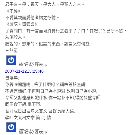
君子有三畏：畏天、畏大人、畏聖人之言。
《孝經》
不愛其親而愛他者謂之悖德。
《論語。衛靈公》
子貢問曰：有一言而可終身行之者乎？子曰：其恕乎？己所不欲，
勿施於人。
聽說的、想象的、假設的東西，談論又有何益。
三無量
匿名訪客
表示:
2007-11-1213:29:48
曾法年;
你答咗問題喇 , 答了什麼呀 ? 講咗等於無講!
不過有樣好,不再叫自己為本道爺,改叫自己為小道.
令師父對僮身知識什多,你一點都不知,得閒探望令師
同佢食下飯,學下嘢.
吾好成日出埋啲文言文,吾好長編大論,
學吓文太出文章 簡 而 精 .
匿名訪客
表示: