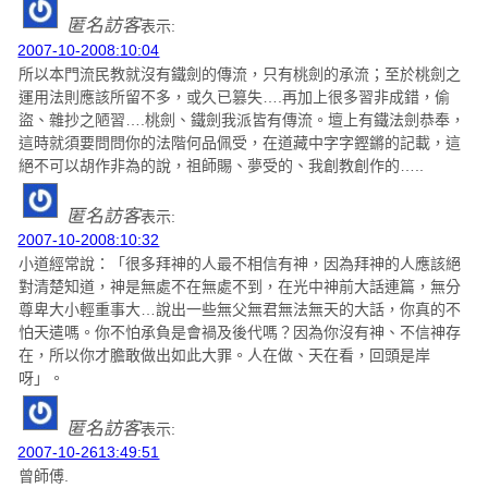
匿名訪客
表示:
2007-10-2008:10:04
所以本門流民教就沒有鐵劍的傳流，只有桃劍的承流；至於桃劍之
運用法則應該所留不多，或久已篡失….再加上很多習非成錯，偷
盜、雜抄之陋習….桃劍、鐵劍我派皆有傳流。壇上有鐵法劍恭奉，
這時就須要問問你的法階何品佩受，在道藏中字字鏗鏘的記載，這
絕不可以胡作非為的說，祖師賜、夢受的、我創教創作的…..
匿名訪客
表示:
2007-10-2008:10:32
小道經常說：「很多拜神的人最不相信有神，因為拜神的人應該絕
對清楚知道，神是無處不在無處不到，在光中神前大話連篇，無分
尊卑大小輕重事大…說出一些無父無君無法無天的大話，你真的不
怕天遣嗎。你不怕承負是會禍及後代嗎？因為你沒有神、不信神存
在，所以你才膽敢做出如此大罪。人在做、天在看，回頭是岸
呀」。
匿名訪客
表示:
2007-10-2613:49:51
曾師傅.