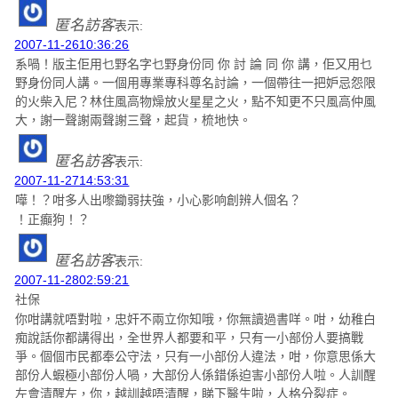
匿名訪客
表示:
2007-11-2610:36:26
系喎！版主佢用乜野名字乜野身份同 你 討 論 同 你 講，佢又用乜
野身份同人講。一個用專業專科尊名討論，一個帶往一把妒忌怨限
的火柴入尼？林住風高物燥放火星星之火，點不知更不只風高仲風
大，謝一聲謝兩聲謝三聲，起貨，梳地快。
匿名訪客
表示:
2007-11-2714:53:31
嘩！？咁多人出嚟鋤弱扶強，小心影响創辨人個名？
！正癲狗！？
匿名訪客
表示:
2007-11-2802:59:21
社保
你咁講就唔對啦，忠奸不兩立你知哦，你無讀過書咩。咁，幼稚白
痴說話你都講得出，全世界人都要和平，只有一小部份人要搞戰
爭。個個市民都奉公守法，只有一小部份人違法，咁，你意思係大
部份人蝦極小部份人喎，大部份人係錯係迫害小部份人啦。人訓醒
左會清醒左，你，越訓越唔清醒，睇下醫生啦，人格分裂症。