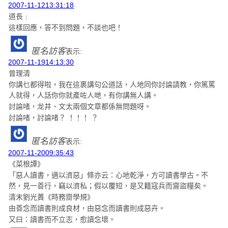
2007-11-1213:31:18
道長﹕
這樣回應，答不到問題，不談也吧！
匿名訪客
表示:
2007-11-1914:13:30
曾理清
你講乜都得啦，我在這裹講句公道話，人地同你討論請教，你篤罵
人就得，人話你你就產咗人哋，有你講無人講。
討論啫，龙井、文太兩個文章都係無問題呀。
討論啫，討論啫？ ！！！ ？
匿名訪客
表示:
2007-11-2009:35:43
《菜根譚》
「惡人讀書，適以濟惡」條亦云：心地乾淨，方可讀書學古。不
然，見一善行，竊以濟私；假以覆短，是又籍寇兵而齎盜糧矣。
清末劉光蕢《時務齌學規》
由善念而讀書則成良材，由惡念而讀書則成惡卉。
又曰：讀書而不立志，愈讀念壞。