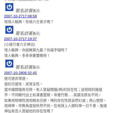
匿名訪客
表示:
2007-10-2717:08:58
怪怪人輸興，你係六壬弟子嗎？
匿名訪客
表示:
2007-10-2717:19:37
(小道只會六壬神功)
怪人輸興，你說睇第九篇？你識字個呵？
怪人輸興，多多保重雙眼呀！
匿名訪客
表示:
2007-10-2806:32:45
道可道非常道。
道的可道性、其常言性。
當中國嫦娥奔月時，有人質疑嫦娥(神)的存在性；這短短的幾個
字，不同朝代出土如漢書楚簡，帛書竹簡…..其讀法原全不同。
如果用物理性用肉眼去分辦，神的存在性就自然幻滅；用心想想，
用神學、宗教角度就析然不同，在地球上人類科學一日千里，鬼魂
神仙有否人質疑他的存在性嗎？