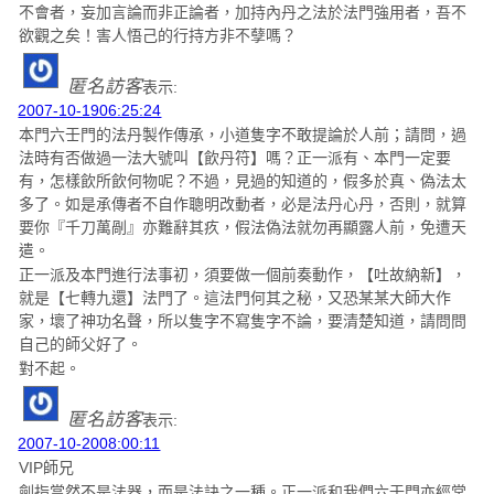
不會者，妄加言論而非正論者，加持內丹之法於法門強用者，吾不
欲觀之矣！害人悟己的行持方非不孽嗎？
匿名訪客
表示:
2007-10-1906:25:24
本門六壬門的法丹製作傳承，小道隻字不敢提論於人前；請問，過
法時有否做過一法大號叫【飲丹符】嗎？正一派有、本門一定要
有，怎樣飲所飲何物呢？不過，見過的知道的，假多於真、偽法太
多了。如是承傳者不自作聰明改動者，必是法丹心丹，否則，就算
要你『千刀萬剮』亦難辭其疚，假法偽法就勿再顯露人前，免遭天
遣。
正一派及本門進行法事初，須要做一個前奏動作，【吐故納新】，
就是【七轉九還】法門了。這法門何其之秘，又恐某某大師大作
家，壞了神功名聲，所以隻字不寫隻字不論，要清楚知道，請問問
自己的師父好了。
對不起。
匿名訪客
表示:
2007-10-2008:00:11
VIP師兄
劍指當然不是法器，而是法訣之一種。正一派和我們六壬門亦經常