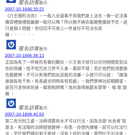
匿名訪客
表示:
2007-10-1606:20:22
《六壬隱形法衣》，一般人永遠看不到我們身上法衣，做一定法事
儀容禮貌禮貌嚴肅一點可以嗎？所以換不換衣服肅整儀容予否，這
只是個人問題。但切切不可穿上一件身份不符法衣高
帽．．．．．．
匿名訪客
表示:
2007-10-1606:38:13
正因為有了一件無形有實的戰衣，六壬弟子就可以任何時間受到法
衣的保護，唸不唸咒亦刀斧不入身，萬邪不侵；至於他們就須要換
衣服變神，才可以有我們如此這般的法護，小道只可以說：「誰強
誰弱各有千秋，有長處亦同時各有短處」。我們學神功初期願望，
是否只求保命防身、驅邪制煞嗎？為何貪得無厭去冒學， 唱 歌 跳
舞 。
匿名訪客
表示:
2007-10-1608:45:50
第二有分別之處，法師須要有水才可以行法，因為法是“水去者”就
是法，有法階的法師經過變神、存思、存想內煉後，就可以吐法行
法；至於我們神功弟子來說，沒有上述的法煉，當然吐不出法來，