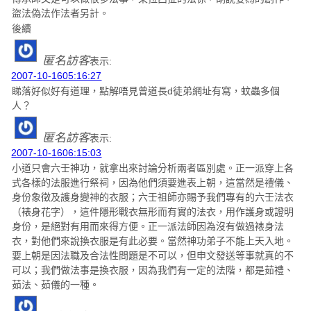
盜法偽法作法者另計。
後續
匿名訪客
表示:
2007-10-1605:16:27
睇落好似好有道理，點解唔見曾道長d徒弟網址有寫，蚊蟲多個
人？
匿名訪客
表示:
2007-10-1606:15:03
小道只會六壬神功，就拿出來討論分析兩者區別處。正一派穿上各
式各樣的法服進行祭祠，因為他們須要進表上朝，這當然是禮儀、
身份象徵及護身變神的衣服；六壬祖師亦賜予我們專有的六壬法衣
（裱身花字），這件隱形戰衣無形而有實的法衣，用作護身或證明
身份，是絕對有用而來得方便。正一派法師因為沒有做過裱身法
衣，對他們來說換衣服是有此必要。當然神功弟子不能上天入地。
要上朝是因法職及合法性問題是不可以，但申文發送等事就真的不
可以；我們做法事是換衣服，因為我們有一定的法階，都是茹禮、
茹法、茹儀的一種。