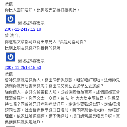
法儀
你比人圍知唔知，比狗咬完記得打瘋狗針。
匿名訪客
表示:
2007-11-2417:12:18
曾 法 年;
你這編文章都可以寫出來見人!!!真是可喜可賀?
比綱上朋友見識吓你獨特的見解.
匿名訪客
表示:
2007-11-2518:15:53
法儀
曾師兄寫就唔見得人，寫出尼都係獻醜，咁就唔好寫啦。法儀師兄
請問你就有乜野高見呢？寫出尼又高左去邊學左去邊處？
睇你個人一定好念舊果種人啦，或者係固執兼盲塞。成個版都寫曾
理清曾羅年，你同文太一Ｑ樣，曾 法 年 大大隻字隔位寫，你想堅
持乜呢？同曾師兄好老熟老雙好咩、定係你要強調乜野、定係唔想
認同乜野，社會皆進步學識曰日增加，睇下隔梨台梅大師，你唔好
理佢，依家註解道德經，講下佛經啦。成曰講舊屎臭唔臭Ｄ呀。真
係講舊屎就免啦坑Ｄ。