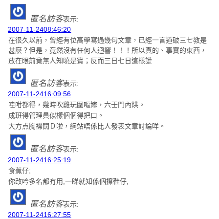
匿名訪客
表示:
2007-11-2408:46:20
在很久以前，曾經有位高學寫過幾句文章，已經一言道破三七教是
甚麼？但是，竟然沒有任何人迴響！！！所以真的、事實的東西，
放在眼前竟無人知曉是寶；反而三日七日這樣謊
匿名訪客
表示:
2007-11-2416:09:56
哇咁都得，幾時吹雞玩圍嘔嫁，六壬門內烘。
成班得管理員似樣個個得把口。
大方点胸襟闊Ｄ啦，綱站唔係比人發表文章討論咩。
匿名訪客
表示:
2007-11-2416:25:19
食蕉仔;
你改吟多名都冇用,一睇就知係個擦鞋仔,
匿名訪客
表示:
2007-11-2416:27:55