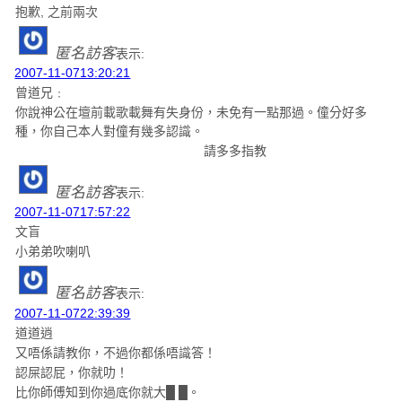
抱歉, 之前兩次
匿名訪客
表示:
2007-11-0713:20:21
曾道兄﹕
你說神公在壇前載歌載舞有失身份，未免有一點那過。僮分好多
種，你自己本人對僮有幾多認識。
請多多指教
匿名訪客
表示:
2007-11-0717:57:22
文盲
小弟弟吹喇叭
匿名訪客
表示:
2007-11-0722:39:39
道道逍
又唔係請教你，不過你都係唔識答！
認屎認屁，你就叻！
比你師傅知到你過底你就大█ █。