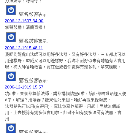
万法歸宗！呀哥仔！
匿名訪客
表示:
2006-12-1607:34:00
掌聲鼓勵！清簡直接！
匿名訪客
表示:
2006-12-1915:48:11
我睇到龍虎山法師可以用好多法器，又有好多法器，三五都功可以
用邊樣野，盟威又可以用邊樣野，我睇咁耐好似未有聽過有人會用
喎，梅大師答唔敢答，實在佢或者你識得有幾多呢。拿來睇睇。
匿名訪客
表示:
2006-12-1919:15:57
坑d啦，果個都算係法師，講都講個精靈d啦，讀佢都唔識晒經入便
d字，解經？用法器？聽果個死果個。唔好再提果條粉皮。
法器點先可以用(有得用)，寫比你寫乜都得，用起上尼就無個識
用。上去授籙有幾多個會用啦。紅磡不知有幾多法師有法器，會
用…….
匿名訪客
表示: