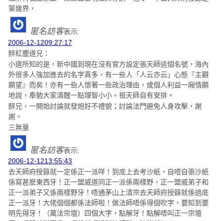
第幾界，
匿名訪客
表示:
2006-12-1209:27:17
醉紅塵道兄：
小道所知的是，新中國到現在沒有官方設定張天師這個名號，海內
外很多人強加進去的名字真多，有一些人「人云亦云」心態『主觀
願望』而矣！亦有一些人懷著一些政治理由，或個人利益一廂情願
地說，奉勉大家清醒一點理智小小。祖天師自有安排。
醉兄，一開始討論就發炮好不禮貌；討論法門避免人身攻擊，謝
謝。
三無量
匿名訪客
表示:
2006-12-1213:55:43
去天師府授籙就一定係正一派咩！到底上去考沙紙，自唔自張沙紙
係寫甚麽東西牙！正一盟威道同正一派係兩樣野，正一盟威弟子和
正一派弟子又係兩樣野牙！唔通茅山上清宗去天師府授籙就係過底
正一派牙！大佬個個都係法師啦！做法師唔係得個吹字，要知到要
明先得牙！（萬法宗壇）四個大字，點解牙！點解唔叫正一宗壇