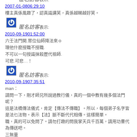
2007-01-0806:29:10
樓主真係風趣了，認真識講笑，真係越睇越好笑。
匿名訪客
表示:
2010-09-1901:52:00
六壬法門開.眾位仙師降法來ｏ
理他什麽授職不授職.
不可以一句授識抹殺歷代祖師.
可悲.可悲…！
匿名訪客
表示:
2010-09-1907:35:51
man：
請問一下，剛才師兄所說過教行儀，真的一個中教有幾多個法門
呢？
這是法橋傳法儀式，肯定【傳法不傳職】。所以，每個弟子名字皆
是法乜法物。表示【法】脈不斷代代相傳。這樣簡單。
職，真的可以免問了。請勿打趣的問我掌天兵千百萬，請用功曹代
為傳送吧。
三無量