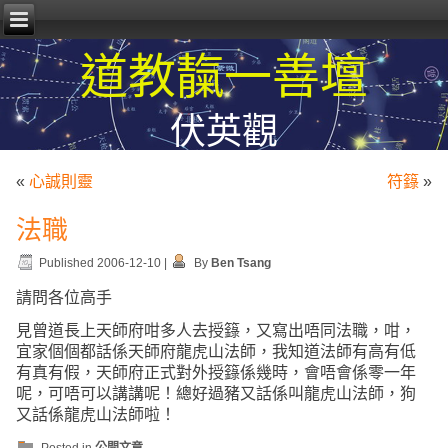
道教靝一善壇
伏英觀
«
心誠則靈
符籙
»
法職
Published
2006-12-10
|
By
Ben Tsang
請問各位高手
見曾道長上天師府咁多人去授籙，又寫出唔同法職，咁，
宜家個個都話係天師府龍虎山法師，我知道法師有高有低
有真有假，天師府正式對外授籙係幾時，會唔會係零一年
呢，可唔可以講講呢！總好過豬又話係叫龍虎山法師，狗
又話係龍虎山法師啦！
Posted in
公開文章