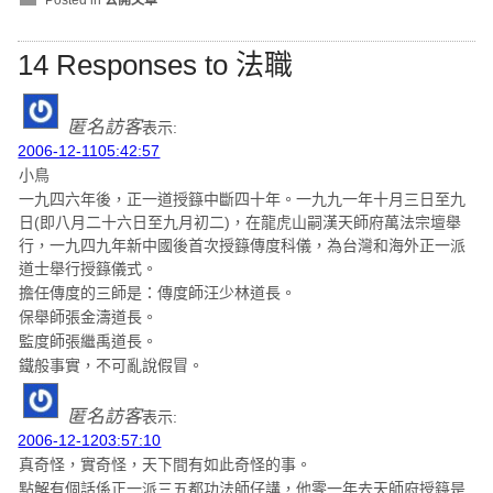
14 Responses to 法職
匿名訪客
表示:
2006-12-1105:42:57
小鳥
一九四六年後，正一道授籙中斷四十年。一九九一年十月三日至九
日(即八月二十六日至九月初二)，在龍虎山嗣漢天師府萬法宗壇舉
行，一九四九年新中國後首次授籙傳度科儀，為台灣和海外正一派
道士舉行授籙儀式。
擔任傳度的三師是：傳度師汪少林道長。
保舉師張金濤道長。
監度師張繼禹道長。
鐵般事實，不可亂說假冒。
匿名訪客
表示:
2006-12-1203:57:10
真奇怪，實奇怪，天下間有如此奇怪的事。
點解有個話係正一派三五都功法師仔講，他零一年去天師府授籙是