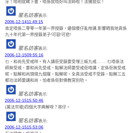
牙！唔明就睇下書，唔係就唔好叫法師啦！法猪就似！
匿名訪客
表示:
2006-12-1411:49:15
肯定唔係二零零一年第一界授籙，邊個傻仔亂咁講,影響晒我地真係
九十年代第一界授籙弟子!可惡!可悲!
匿名訪客
表示:
2006-12-1509:55:16
乜，和尚先受戒咩。有人講佢受籙要受埋三皈九戒……..乜唔係法
師無受戒，要和尚先受戒，點解法師要受戒佢唔講，定係佢無受戒
呢。點解和尚頭燒九個窿，點解呢。全真派受戒不受籙，點解三五
都功法師要講和尚，怕者係佢對佛教突別叻。
匿名訪客
表示:
2006-12-1515:50:46
(萬法宗壇)四個大字典解呀？哥仔。
匿名訪客
表示:
2006-12-1515:53:06