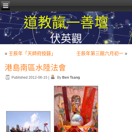
道教靝一善壇
伏英觀
«
壬辰年「天師府授籙」
壬辰年第三館六月初一
»
港島南區水陸法會
Published
2012-06-15
|
By
Ben Tsang