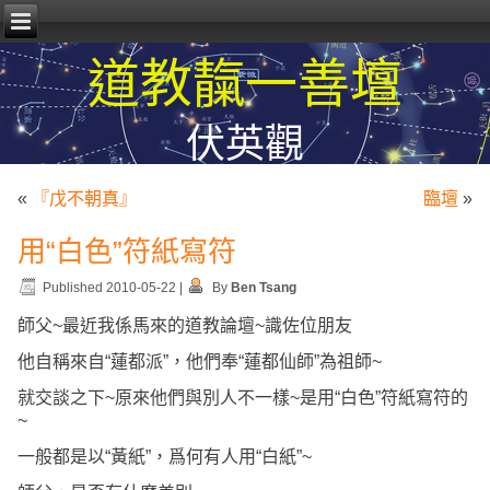
道教靝一善壇
伏英觀
«
『戊不朝真』
臨壇
»
用“白色”符紙寫符
Published
2010-05-22
|
By
Ben Tsang
師父~最近我係馬來的道教論壇~識佐位朋友
他自稱來自“蓮都派”，他們奉“蓮都仙師”為祖師~
就交談之下~原來他們與別人不一樣~是用“白色”符紙寫符的
~
一般都是以“黃紙”，爲何有人用“白紙”~