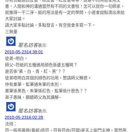
你有否聽過白皮書、綠皮書、紅皮書等等，這是不同用述使用文
書。人間和神的溝通當然有不同的文書啦！怎可以就你一句師承，
就推得一干二淨。紙的用法是有一定的學問，小道會說點滴出來給
大家討論。
請大家多點討論，多點發言。有空我會多寫一下。
三無量
匿名訪客
表示:
2010-05-2314:38:01
徒弟~明白。
師父~符紙的五種通用顔色係邊五種啊？
是否係“黃、白、青、紅、黑”？？
徒弟唔明白其個別顔色的功用，懇請師父解惑。
仲有墨筆、監筆通朱筆的本別。
墨筆係黑色、朱筆係紅色、監筆係什麽色？？
弟子愚昧，願聼師父為其講解~
匿名訪客
表示:
2010-05-2316:02:28
法焙：
符一般用黃極(黃紙)造符，符有符命(符頭)是天上衙門主神，當然用