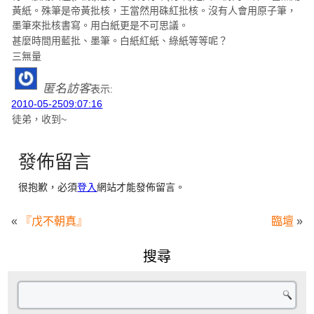
黃紙。殊筆是帝黃批核，王當然用硃紅批核。沒有人會用原子筆，
墨筆來批核書寫。用白紙更是不可思議。
甚麼時間用藍批、墨筆。白紙紅紙、綠紙等等呢？
三無量
匿名訪客
表示:
2010-05-2509:07:16
徒弟，收到~
發佈留言
很抱歉，必須
登入
網站才能發佈留言。
«
『戊不朝真』
臨壇
»
搜尋