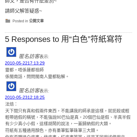
師父，是否有什麽差別~
請師父解答疑惑~
Posted in
公開文章
5 Responses to 用“白色”符紙寫符
匿名訪客
表示:
2010-05-2217:13:29
靈都，唔係蓮都祖師
係閩南話，問問閩南人靈都點解。
匿名訪客
表示:
2010-05-2312:18:25
法焙：
天下間只有真和假兩件東西，不能講我的師承是這樣，就扼殺或輕
輕帶過假的稱號，不能強說80巴仙是真，20個巴仙是假、半真半假
有少少真小小假，這樣胡鬧的說法，一蓋歸納假的大類。
符紙有五種通用顏色，亦有墨筆監筆硃筆三大類。