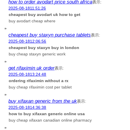
how to order avodart price south africa
表示:
2025-08-1811:51:26
cheapest buy avodart uk how to get
buy avodart cheap where
cheapest buy staxyn purchase tablets
表示:
2025-08-1812:06:56
cheapest buy staxyn buy in london
buy cheap staxyn generic work
get rifaximin uk order
表示:
2025-08-1813:24:48
ordering rifaximin without a rx
buy cheap rifaximin cost per tablet
buy xifaxan generic from the uk
表示:
2025-08-1814:36:38
how to buy xifaxan generic online usa
buy cheap xifaxan canadian online pharmacy