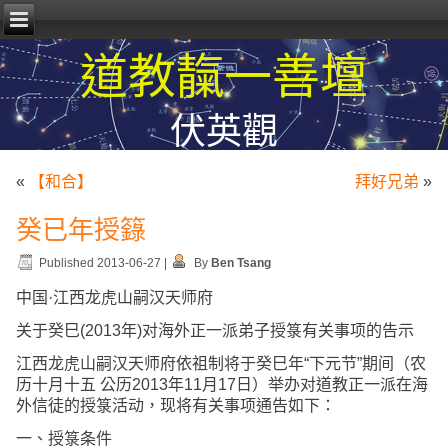
道教靝一善壇
伏英觀
«
【和合】
拜好兄弟
»
癸已年授籙
Published
2013-06-27
|
By
Ben Tsang
中国·江西龙虎山嗣汉天师府
关于癸巳(2013年)对海外正一派弟子授箓有关事项的告示
江西龙虎山嗣汉天师府依祖制将于癸巳年“下元节”期间（农
历十月十五 公历2013年11月17日）举办对道教正一派在海
外信徒的授箓活动，现将有关事项通告如下：
一、授箓条件