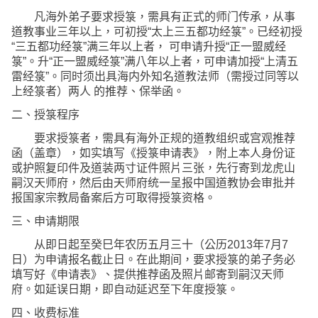
凡海外弟子要求授箓，需具有正式的师门传承，从事
道教事业三年以上，可初授“太上三五都功经箓”。已经初授
“三五都功经箓”满三年以上者， 可申请升授“正一盟威经
箓”。升“正一盟威经箓”满八年以上者，可申请加授“上清五
雷经箓”。同时须出具海内外知名道教法师（需授过同等以
上经箓者）两人 的推荐、保举函。
二、授箓程序
要求授箓者，需具有海外正规的道教组织或宫观推荐
函（盖章），如实填写《授箓申请表》，附上本人身份证
或护照复印件及道装两寸证件照片三张，先行寄到龙虎山
嗣汉天师府，然后由天师府统一呈报中国道教协会审批并
报国家宗教局备案后方可取得授箓资格。
三、申请期限
从即日起至癸巳年农历五月三十（公历2013年7月7
日）为申请报名截止日。在此期间，要求授箓的弟子务必
填写好《申请表》、提供推荐函及照片邮寄到嗣汉天师
府。如延误日期，即自动延迟至下年度授箓。
四、收费标准