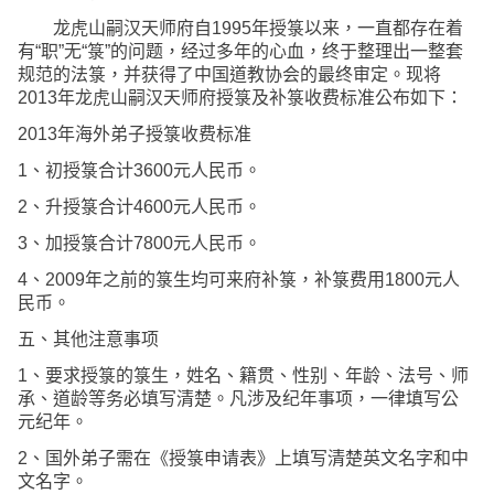
龙虎山嗣汉天师府自1995年授箓以来，一直都存在着
有“职”无“箓”的问题，经过多年的心血，终于整理出一整套
规范的法箓，并获得了中国道教协会的最终审定。现将
2013年龙虎山嗣汉天师府授箓及补箓收费标准公布如下：
2013年海外弟子授箓收费标准
1、初授箓合计3600元人民币。
2、升授箓合计4600元人民币。
3、加授箓合计7800元人民币。
4、2009年之前的箓生均可来府补箓，补箓费用1800元人
民币。
五、其他注意事项
1、要求授箓的箓生，姓名、籍贯、性别、年龄、法号、师
承、道龄等务必填写清楚。凡涉及纪年事项，一律填写公
元纪年。
2、国外弟子需在《授箓申请表》上填写清楚英文名字和中
文名字。