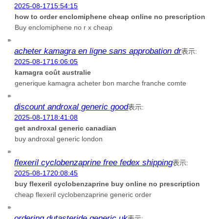
2025-08-1715:54:15
how to order enclomiphene cheap online no prescription
Buy enclomiphene no r x cheap
acheter kamagra en ligne sans approbation dr
表示:
2025-08-1716:06:05
kamagra coût australie
generique kamagra acheter bon marche franche comte
discount androxal generic good
表示:
2025-08-1718:41:08
get androxal generic canadian
buy androxal generic london
flexeril cyclobenzaprine free fedex shipping
表示:
2025-08-1720:08:45
buy flexeril cyclobenzaprine buy online no prescription
cheap flexeril cyclobenzaprine generic order
ordering dutasteride generic uk
表示: