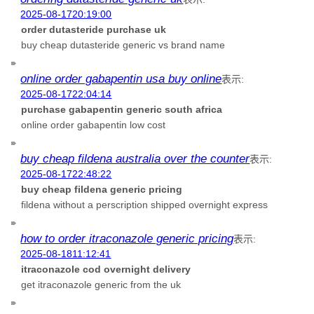
2025-08-1720:19:00
order dutasteride purchase uk
buy cheap dutasteride generic vs brand name
online order gabapentin usa buy online
表示:
2025-08-1722:04:14
purchase gabapentin generic south africa
online order gabapentin low cost
buy cheap fildena australia over the counter
表示:
2025-08-1722:48:22
buy cheap fildena generic pricing
fildena without a perscription shipped overnight express
how to order itraconazole generic pricing
表示:
2025-08-1811:12:41
itraconazole cod overnight delivery
get itraconazole generic from the uk