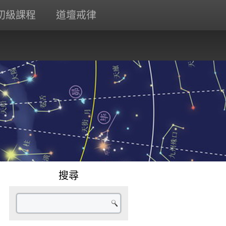
初級課程
道壇戒律
搜尋