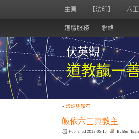
主頁
【法印】
六壬
道壇服務
聯絡
伏英觀
道教靝一
«
珍珠與鑽石
皈依六壬真教主
Published
2012-05-15
|
By
Ben Tsan