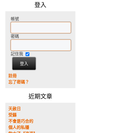
登入
帳號
密碼
記住我
註冊
忘了密碼？
近期文章
天赦日
受籙
不會是巧合的
個人的私穩