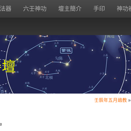
法器
六壬神功
壇主簡介
手印
神功
善壇
壬辰年五月過教
»
g