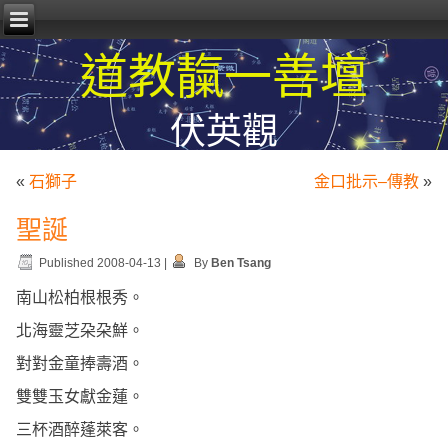
道教靝一善壇
伏英觀
«
石獅子
金口批示–傳教
»
聖誕
Published
2008-04-13
|
By
Ben Tsang
南山松柏根根秀。
北海靈芝朶朶鮮。
對對金童捧壽酒。
雙雙玉女獻金蓮。
三杯酒醉蓬萊客。