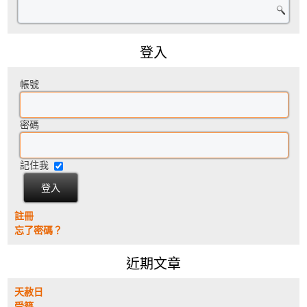
登入
帳號
密碼
記住我
註冊
忘了密碼？
近期文章
天赦日
受籙