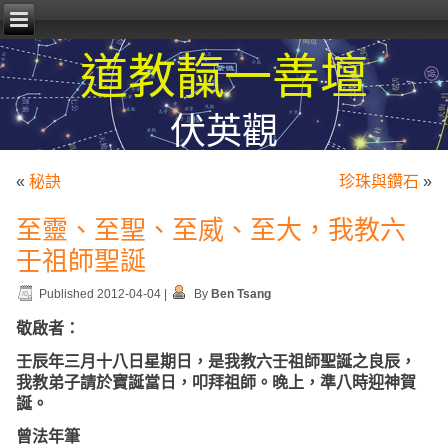
道教靝一善壇
伏英觀
«
秘訣
珍珠與鑽石
»
至靈、至聖、至威、至大，我教六
壬祖師聖誕
Published
2012-04-04
|
By
Ben Tsang
敬啟者：
壬辰年三月十八日星期日，是我教六壬祖師聖誕之良辰，
我教弟子請於寶誕當日，叩拜祖師。晚上，準八時迎神賀
誕。
曾法年筆