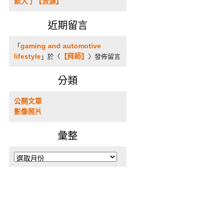
飲大了【流淚】
近期留言
gaming and automotive
「
lifestyle
【拜師】
」於〈
〉發佈留言
分類
公開文章
影像照片
彙整
彙
整