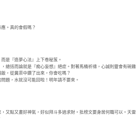
必應。真的會假嗎？
，而是『造夢心法』上下卷秘笈。
】，總括而論就是『痴心妄想』絕症。對著馬桶祈禱，心誠則靈會有碗雞
鵝飯，從糞渠中鑽了出來，你會吃嗎？
的問題，水就沒可能回啦！明年請不要來。
來，又點又畫好神氣，好似拜斗多過求財。批榜文要身居何職可以。天雷
？