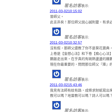
匿名訪客
表示:
2011-03-0210:15:02
曾師父。
此言非矣！那位師父說心誠則靈，有求
匿名訪客
表示:
2011-03-0210:32:57
沒有假，那師父還教了你不是葵花寶典
上卷是【妄想心法】和下卷【痴心心法
鵝飯走出來。在乎真的有碗熱盪盪的雞
現在你最重要的，問問那位師父『庫』
匿名訪客
表示:
2011-03-0215:43:46
我見有法師有紋有路，成條求財紙寫出
教可以嗎？地雷教可以嗎？詩人可以嗎
匿名訪客
表示: