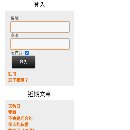
登入
帳號
密碼
記住我
註冊
忘了密碼？
近期文章
天赦日
受籙
不會是巧合的
個人的私穩