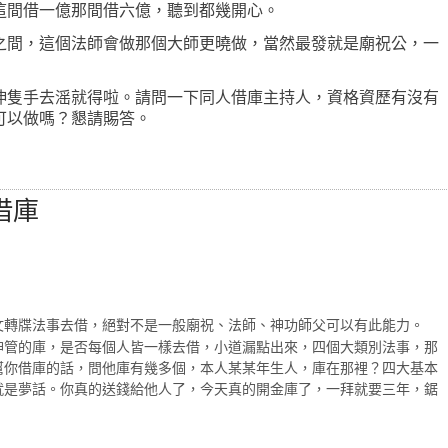
這間借一億那間借六億，聽到都幾開心。
之間，這個法師會做那個大師更曉做，當然最發就是廟祝公，一
伸隻手去滛就得啦。請問一下同人借庫主持人，資格資歷有沒有
可以做嗎？懇請賜答。
音借庫
文轉牒法事去借，絕對不是一般廟祝、法師、神功師父可以有此能力。
神管的庫，是否每個人皆一樣去借，小道漏點出來，四個大類別法事，那
幫你借庫的話，問他庫有幾多個，本人某某年生人，庫在那裡？四大基本
就是夢話。你真的送錢給他人了，今天真的開金庫了，一拜就要三年，鋸
。