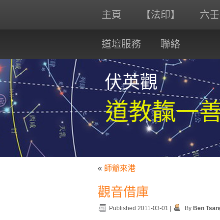
主頁
【法印】
六壬
道壇服務
聯絡
伏英觀
道教靝一
«
師爺來港
觀音借庫
Published
2011-03-01
|
By
Ben Tsan