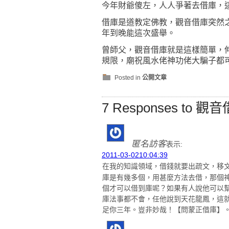
今年財爺傻左，人人爭著去借庫，
借庫是道教定佛教，觀音借庫突然
年到晚能這次盛舉。
曾師父，觀音借庫就是這樣簡單，
規限，廟祝風水佬神功佬大騙子都
Posted in
公開文章
7 Responses to 觀
匿名訪客
表示:
2011-03-0210:04:39
在我的知識領域，借錢就要出疏文，移
庫是有幾多個，用甚麼方法去借，那個
個才可以借到庫呢？如果有人說他可以
庫法事都不會，任他說到天花龍鳳，這
足你三年。豈非妙哉！【問蒙正借庫】