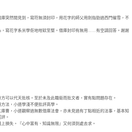
借庫突然間見到，寫符無須封印，用花字的師父用劍指勁過西門催雪，不
心，寫花字系米學佢地咁欵至堅。借庫封印有無用……有空請回答。謝謝
份方可以代天批核。至於未及此職銜而批文者，實有點問題存在。
用方法，小道學淺不便批評高學。
二庫曹，小道觀察過無數借庫法會，亦未見過有丁點相近的法事，基本知
置評。
錢上損失。『心中富有、知識無限』又何須到處去求。