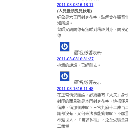
2011-03-0816:18:11
(人見低頭鬼見伏地)
好象是六壬門封身花字，點解會在觀音
知所謂。
曾師父請問你有無睇到稽趣封身，問良
你
匿名訪客
表示:
2011-03-0816:31:37
挑釁的說話，已經刪去。
匿名訪客
表示:
2011-03-1516:11:48
在正常情況而論，必須要有『大夫』身
封印的而且確是本門封身花字，這樣運
借庫，借那個庫呢？三官九府十二庫百
識都沒有，又何來法事能夠做呢？不願
奉勉世人，『自求多福』，免至受騙金
三無量