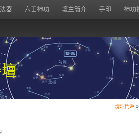
法器
六壬神功
壇主簡介
手印
神功
善壇
清理門戶
»
g