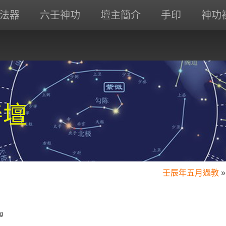
法器
六壬神功
壇主簡介
手印
神功
善壇
壬辰年五月過教
»
g