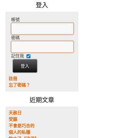
登入
帳號
密碼
記住我
註冊
忘了密碼？
近期文章
天赦日
受籙
不會是巧合的
個人的私穩