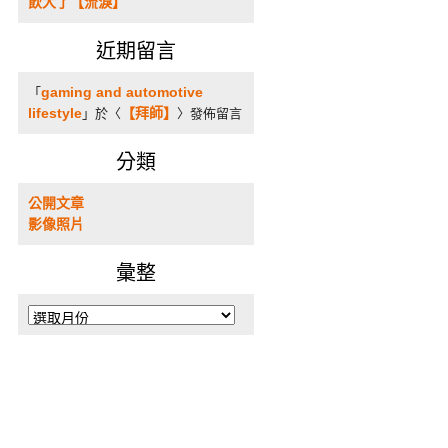
飲大了【流淚】
近期留言
gaming and automotive
「
lifestyle
【拜師】
」於〈
〉發佈留言
分類
公開文章
影像照片
彙整
彙
整