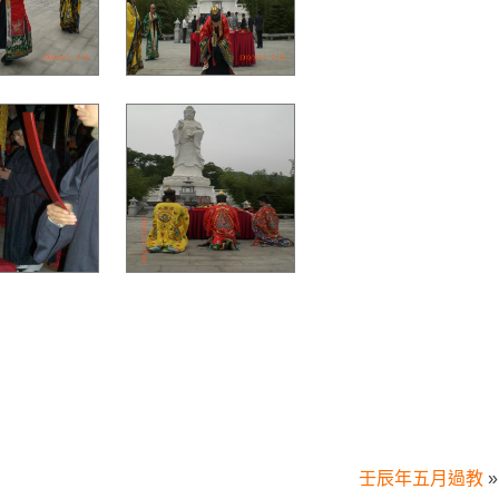
壬辰年五月過教
»