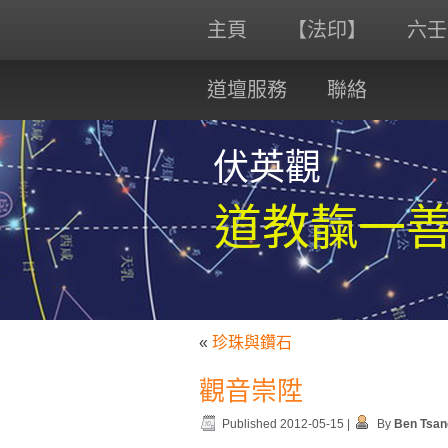
主頁
【法印】
六壬
道壇服務
聯絡
伏英觀
道教靝一
«
珍珠與鑽石
觀音崇陞
Published
2012-05-15
|
By
Ben Tsan