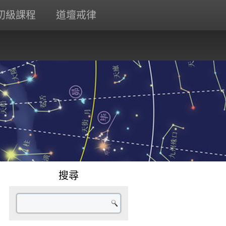
初級課程
道壇戒律
搜尋