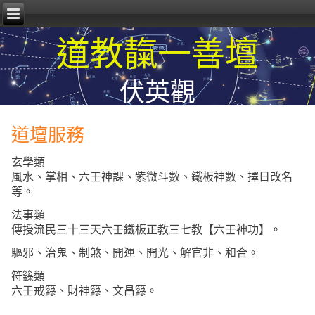
道教靝一善壇
伏英觀
道壇服務
玄學類
風水、掌相、六壬神課、紫微斗數、鐵板神數、擇日改名
等。
法事類
傳授流民三十三天六壬鐵板正教三七教【六壬神功】。
驅邪、治鬼、制煞、開運、開光、解官非、和合。
符籙類
六壬戒籙、財神籙、文昌籙。