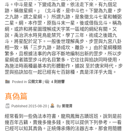
斗。中斗是星，下變成為九靈，依法走下來，有九個足
跡，稱做星綱。」（北斗者，是中斗也。下變為九靈，步
之九跡，謂之星綱。）所謂九跡，是象徵北斗七星和輔弼
二星。綱，本作罡，原指斗末一星，後或借指北斗。稱為
綱，或許和將星圖理解成天宇某一區域的綱紀有關。又
說，禹治洪水時見鳥能禁咒，學了三年，術成之後踏九
斗，將星配於足下。一般後世理解禹步、步罡與九宮八卦
相一致，稱「三步九跡，跡成坎、離卦。」由於星綱種類
繁多，且根據法事的內容不斷地編制出新的罡步，所以步
星綱或者踏罡步斗的名目繁多，它往往與掐訣同時使用，
為施法時兩種最基本的形體動作，據說 至於唐宋時代，步
罡與掐訣加在一起已經有七百餘種，真是洋洋乎大哉。
Posted in
公開文章
|
4 則迴響
真偽篇
Published
2015-08-20
|
By
曾理清
經常看到一些偽法本符書，龍飛鳳舞古蹟班班，說到是前
幾百年古籍，賣幾多幾多錢，我可以提供下列參考，一看
已經可以知其真偽。正統傳承傳的法器古本，那會用簡體