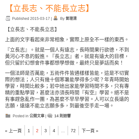
【立長志、不能長立志】
Published
2015-03-17
|
By
曾理清
【立長志、不能長立志】
上面的文字看起來非常相象，實際上原全不一樣的東西。
『立長志』。就是一個人有遠志，長時間果行欲德，不到
黃河心不息的毅進。『長立志』者，就是有遠大的目標，
但只留於幻想會件事都想學想做，最終只是夢話而矣！
一個法師是否萬能，五術件件皆通樣樣皆能，這是不切實
際的想法；人只有幾十個寒暑能學得多少呢？年青時開始
學習，時間比較多；若中途出家能學習時間不多，只有專
精的重點學習，甚麼法亦須長時間『有空』學習。絕不是
有事趕急亂作一團，為甚麼不早早學習。人可以立長遠的
志願，遠遠不能立志願多多，到最後空手走一場。
Posted in
公開文章
|
14 則迴響
« 上一頁
1
2
3
4
...
72
下一頁 »