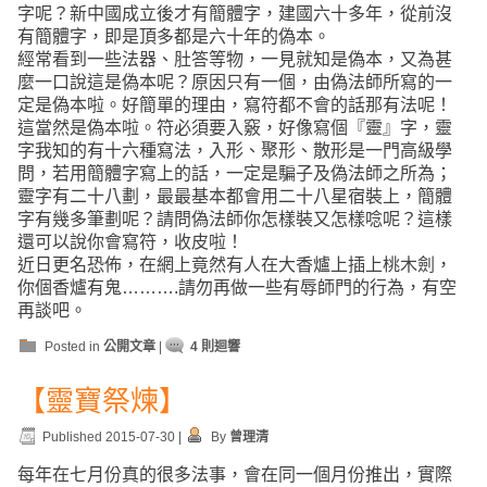
字呢？新中國成立後才有簡體字，建國六十多年，從前沒
有簡體字，即是頂多都是六十年的偽本。
經常看到一些法器、肚答等物，一見就知是偽本，又為甚
麼一口說這是偽本呢？原因只有一個，由偽法師所寫的一
定是偽本啦。好簡單的理由，寫符都不會的話那有法呢！
這當然是偽本啦。符必須要入竅，好像寫個『靈』字，靈
字我知的有十六種寫法，入形、聚形、散形是一門高級學
問，若用簡體字寫上的話，一定是騙子及偽法師之所為；
靈字有二十八劃，最最基本都會用二十八星宿裝上，簡體
字有幾多筆劃呢？請問偽法師你怎樣裝又怎樣唸呢？這樣
還可以說你會寫符，收皮啦！
近日更名恐佈，在網上竟然有人在大香爐上插上桃木劍，
你個香爐有鬼……….請勿再做一些有辱師門的行為，有空
再談吧。
Posted in
公開文章
|
4 則迴響
【靈寶祭煉】
Published
2015-07-30
|
By
曾理清
每年在七月份真的很多法事，會在同一個月份推出，實際