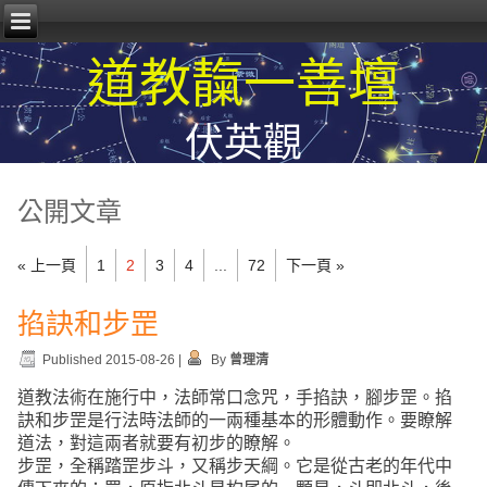
道教靝一善壇
伏英觀
公開文章
« 上一頁
1
2
3
4
...
72
下一頁 »
掐訣和步罡
Published
2015-08-26
|
By
曾理清
道教法術在施行中，法師常口念咒，手掐訣，腳步罡。掐
訣和步罡是行法時法師的一兩種基本的形體動作。要瞭解
道法，對這兩者就要有初步的瞭解。
步罡，全稱踏罡步斗，又稱步天綱。它是從古老的年代中