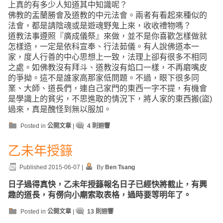
上真的有多少人知道其中知識呢？
佛教的盂蘭勝會及道教的中元法會。兩者有看起來種似的
法會，都是請陰魂或是遊魂野鬼上來，收收禮物嗎？
道教法事遵照『廣成儀祭』來做，並不是你喜歡怎樣做就
怎樣造，一定是依科宣奉、行法茹儀。有人說佛道本一
家，度人行善的中心思想上一致，法理上卻有很多不相同
之處。如佛教沒有拜斗、道教沒有焰口一樣，不再磨嘴皮
的爭拗。這不是誰家高那家低問題。不過，眼下很多同
業、大師、道長們，連自己家門的東西一字不提，有機會
是學識上的貧劣，不思進取的情況下，將人家的東西搬(盜)
過來，真是醜怪到無以服加。
Posted in
公開文章
|
4 則迴響
乙未年授籙
Published
2015-06-07
|
By
Ben Tsang
日子過得真快，乙未年授籙報名日子已經快將截止，有興
趣的道長，有僗向小廟索取表格，過時要等明年了。
Posted in
公開文章
|
13 則迴響