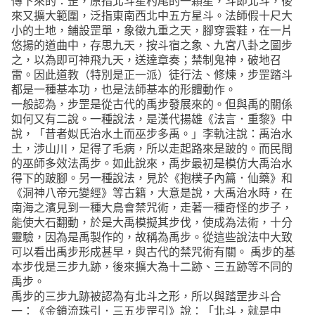
傳下來的：罡，原指北斗星杓尾的一顆星，斗即北斗，後
來又擴大範圍，泛指東南西北中五方星斗。法師假十尺大
小的土地，鋪設罡單，象徵九重之天，腳穿雲鞋，在一片
悠揚的道曲中，存思九天，按斗宿之象、九宮八卦之圖步
之，以為即可神飛九天，送達章奏；禁制鬼神，破地召
雷。因此道教（特別是正一派）徒行法、修煉，步罡踏斗
都是一種基本功，也是法師基本的形體動作。
一般認為，步罡是從古代的禹步發展來的。但與禹的關係
如何又有二說。一種說法，是漢代揚雄《法言．重黎》中
說，「昔者姒氏治水土而巫步多禹。」李軌注說：禹治水
土，涉山川，足得了毛病，所以走起路來是跛的。而民間
的巫師多效法禹步。如此說來，禹步最初是模仿大禹治水
得下的跛腳。另一種說法，見於《抱樸子內篇．仙藥》和
《洞神八帝元變經》等古籍，大意是說，大禹治水時，在
南海之濱見到一種大鳥會禁咒術，走著一種奇怪的步子，
能使大石翻動，於是大禹模擬其步伐，使成為法術，十分
靈驗，因為是禹製作的，故稱為禹步。從這些說法中大致
可以看出禹步形成甚早，與古代的禁咒術有關。 禹步的基
本步伐是三步九跡，後來擴大為十二跡、三五跡等不同的
禹步。
禹步的三步九跡被認為有北斗之形，所以與踏罡步斗合
一：《金鎖流珠引．三五步罡引》說：「北斗，就是中