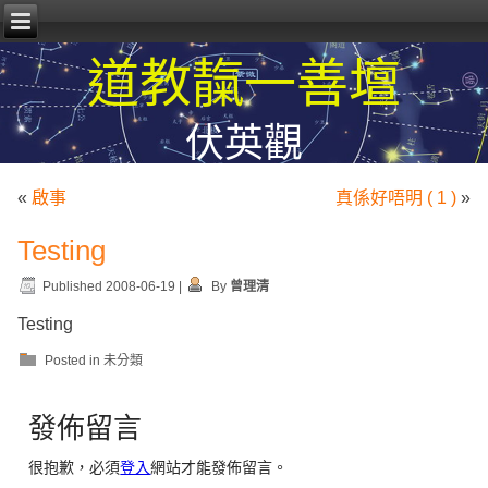
道教靝一善壇
伏英觀
«
啟事
真係好唔明 ( 1 )
»
Testing
Published
2008-06-19
|
By
曾理清
Testing
Posted in
未分類
發佈留言
很抱歉，必須
登入
網站才能發佈留言。